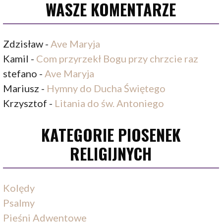
WASZE KOMENTARZE
Zdzisław
-
Ave Maryja
Kamil
-
Com przyrzekł Bogu przy chrzcie raz
stefano
-
Ave Maryja
Mariusz
-
Hymny do Ducha Świętego
Krzysztof
-
Litania do św. Antoniego
KATEGORIE PIOSENEK
RELIGIJNYCH
Kolędy
Psalmy
Pieśni Adwentowe