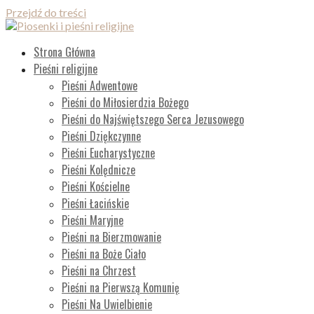
Przejdź do treści
Piosenki i pieśni religijne
Lista wszystkich piosenek
Strona Główna
Pieśni religijne
Pieśni Adwentowe
Pieśni do Miłosierdzia Bożego
Pieśni do Najświętszego Serca Jezusowego
Pieśni Dziękczynne
Pieśni Eucharystyczne
Pieśni Kolędnicze
Pieśni Kościelne
Pieśni Łacińskie
Pieśni Maryjne
Pieśni na Bierzmowanie
Pieśni na Boże Ciało
Pieśni na Chrzest
Pieśni na Pierwszą Komunię
Pieśni Na Uwielbienie