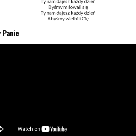
Ty nam dajesz każdy dzień
Byśmy miłowali się
Ty nam dajesz każdy dzień
Abyśmy wielbili Cię
y Panie