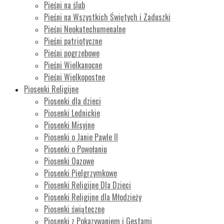
Pieśni na ślub
Pieśni na Wszystkich Świętych i Zaduszki
Pieśni Neokatechumenalne
Pieśni patriotyczne
Pieśni pogrzebowe
Pieśni Wielkanocne
Pieśni Wielkopostne
Piosenki Religijne
Piosenki dla dzieci
Piosenki Lednickie
Piosenki Misyjne
Piosenki o Janie Pawle II
Piosenki o Powołaniu
Piosenki Oazowe
Piosenki Pielgrzymkowe
Piosenki Religijne Dla Dzieci
Piosenki Religijne dla Młodzieży
Piosenki świąteczne
Piosenki z Pokazywaniem i Gestami