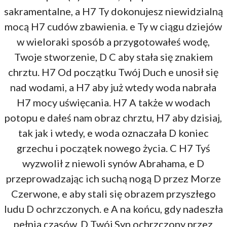
sakramentalne, a H7 Ty dokonujesz niewidzialną
mocą H7 cudów zbawienia. e Ty w ciągu dziejów
w wieloraki sposób a przygotowałeś wodę,
Twoje stworzenie, D C aby stała się znakiem
chrztu. H7 Od początku Twój Duch e unosił się
nad wodami, a H7 aby już wtedy woda nabrała
H7 mocy uświęcania. H7 A także w wodach
potopu e dałeś nam obraz chrztu, H7 aby dzisiaj,
tak jak i wtedy, e woda oznaczała D koniec
grzechu i początek nowego życia. C H7 Tyś
wyzwolił z niewoli synów Abrahama, e D
przeprowadzając ich suchą nogą D przez Morze
Czerwone, e aby stali się obrazem przyszłego
ludu D ochrzczonych. e A na końcu, gdy nadeszła
pełnia czasów, D Twój Syn ochrzczony przez