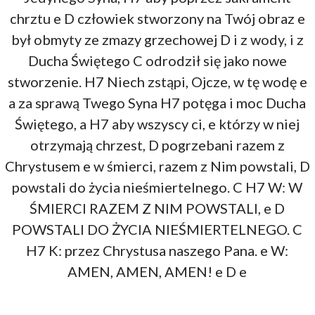
chrztu e D człowiek stworzony na Twój obraz e
był obmyty ze zmazy grzechowej D i z wody, i z
Ducha Świętego C odrodził się jako nowe
stworzenie. H7 Niech zstąpi, Ojcze, w tę wodę e
a za sprawą Twego Syna H7 potęga i moc Ducha
Świętego, a H7 aby wszyscy ci, e którzy w niej
otrzymają chrzest, D pogrzebani razem z
Chrystusem e w śmierci, razem z Nim powstali, D
powstali do życia nieśmiertelnego. C H7 W: W
ŚMIERCI RAZEM Z NIM POWSTALI, e D
POWSTALI DO ŻYCIA NIEŚMIERTELNEGO. C
H7 K: przez Chrystusa naszego Pana. e W:
AMEN, AMEN, AMEN! e D e