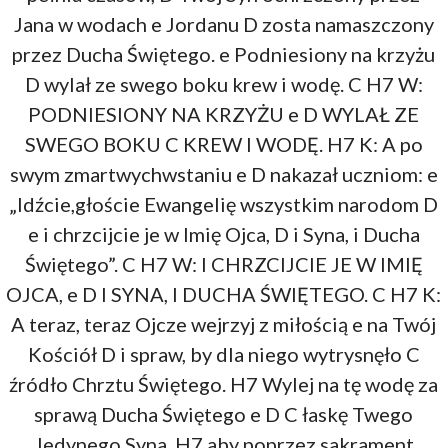
Jana w wodach e Jordanu D zosta namaszczony
przez Ducha Świętego. e Podniesiony na krzyżu
D wylał ze swego boku krew i wodę. C H7 W:
PODNIESIONY NA KRZYŻU e D WYLAŁ ZE
SWEGO BOKU C KREW I WODĘ. H7 K: A po
swym zmartwychwstaniu e D nakazał uczniom: e
„Idźcie,głoście Ewangelię wszystkim narodom D
e i chrzcijcie je w Imię Ojca, D i Syna, i Ducha
Świętego”. C H7 W: I CHRZCIJCIE JE W IMIĘ
OJCA, e D I SYNA, I DUCHA ŚWIĘTEGO. C H7 K:
A teraz, teraz Ojcze wejrzyj z miłością e na Twój
Kościół D i spraw, by dla niego wytrysnęło C
źródło Chrztu Świętego. H7 Wylej na tę wodę za
sprawą Ducha Świętego e D C łaskę Twego
Jedynego Syna, H7 aby poprzez sakrament