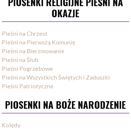
PIOSENKI RELIGIJNE PIEŚNI NA
OKAZJE
Pieśni na Chrzest
Pieśni na Pierwszą Komunię
Pieśni na Bierzmowanie
Pieśni na Ślub
Pieśni Pogrzebowe
Pieśni na Wszystkich Świętych i Zaduszki
Pieśni Patriotyczne
PIOSENKI NA BOŻE NARODZENIE
Kolędy