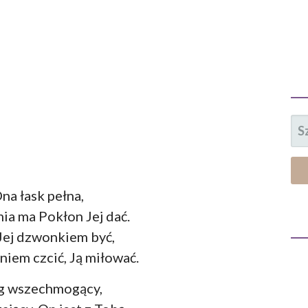
SZ
na łask pełna,
mia ma Pokłon Jej dać.
Jej dzwonkiem być,
iem czcić, Ją miłować.
g wszechmogący,