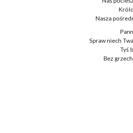
Nas pociesz
Król
Nasza pośredn
Pann
Spraw niech Twa 
Tyś 
Bez grzech