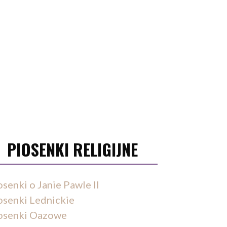
PIOSENKI RELIGIJNE
osenki o Janie Pawle II
osenki Lednickie
osenki Oazowe