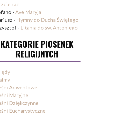
rzcie raz
efano
-
Ave Maryja
riusz
-
Hymny do Ducha Świętego
zysztof
-
Litania do św. Antoniego
KATEGORIE PIOSENEK
RELIGIJNYCH
lędy
almy
eśni Adwentowe
eśni Maryjne
eśni Dziękczynne
eśni Eucharystyczne