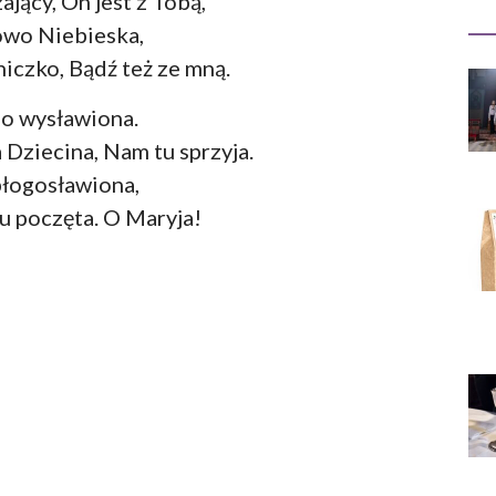
ający, On jest z Tobą,
owo Niebieska,
iczko, Bądź też ze mną.
o wysławiona.
Dziecina, Nam tu sprzyja.
błogosławiona,
u poczęta. O Maryja!