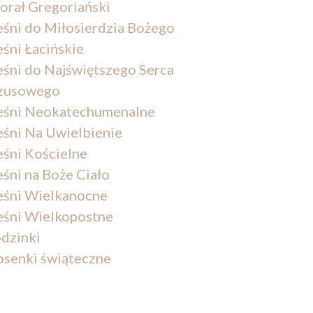
orał Gregoriański
eśni do Miłosierdzia Bożego
eśni Łacińskie
eśni do Najświętszego Serca
zusowego
eśni Neokatechumenalne
eśni Na Uwielbienie
eśni Kościelne
eśni na Boże Ciało
eśni Wielkanocne
eśni Wielkopostne
dzinki
osenki świąteczne