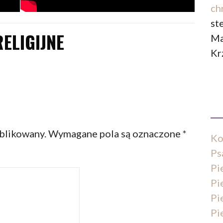
ch
st
RELIGIJNE
Ma
Kr
ublikowany.
Wymagane pola są oznaczone
*
Ko
Ps
Pi
Pi
Pi
Pi