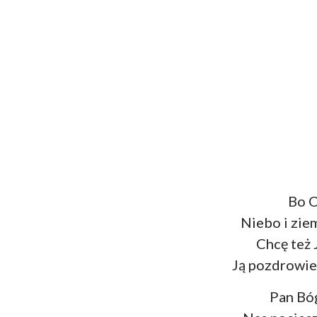
Bo O
Niebo i zie
Chcę też 
Ją pozdrowien
Pan Bó