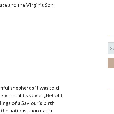
te and the Virgin’s Son
SZ
hful shepherds it was told
lic herald’s voice: „Behold,
dings of a Saviour’s birth
l the nations upon earth