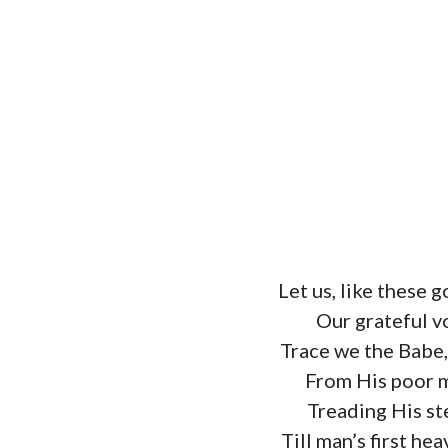
Let us, like these
Our grateful v
Trace we the Babe,
From His poor m
Treading His st
Till man’s first he