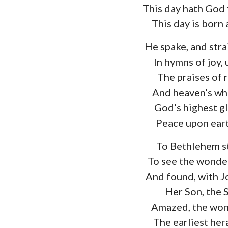
This day hath God 
This day is born 
He spake, and stra
In hymns of joy,
The praises of 
And heaven’s who
God’s highest gl
Peace upon ear
To Bethlehem st
To see the wonde
And found, with J
Her Son, the S
Amazed, the won
The earliest her