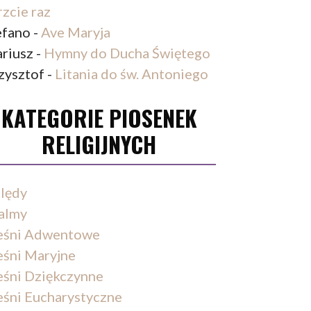
rzcie raz
efano
-
Ave Maryja
riusz
-
Hymny do Ducha Świętego
zysztof
-
Litania do św. Antoniego
KATEGORIE PIOSENEK
RELIGIJNYCH
lędy
almy
eśni Adwentowe
eśni Maryjne
eśni Dziękczynne
eśni Eucharystyczne