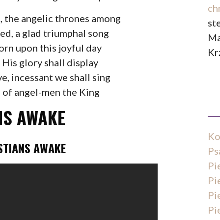
ch
 the angelic thrones among
st
ed, a glad triumphal song
Ma
orn upon this joyful day
Kr
 His glory shall display
e, incessant we shall sing
 of angel-men the King
NS AWAKE
Ko
STIANS AWAKE
Ps
Pi
Pi
Pi
Pi