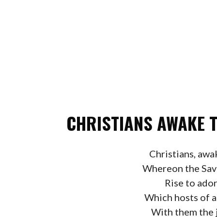
CHRISTIANS AWAKE 
Christians, awa
Whereon the Savi
Rise to ado
Which hosts of 
With them the j