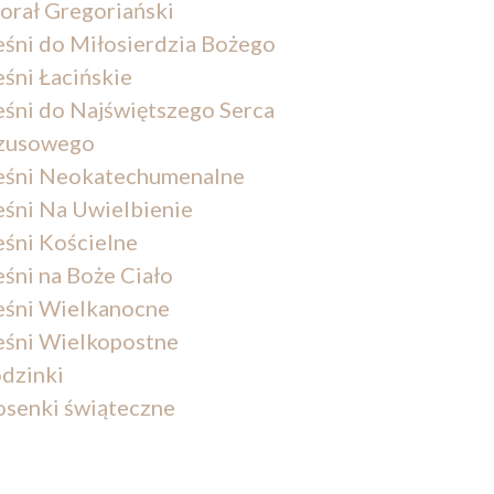
orał Gregoriański
eśni do Miłosierdzia Bożego
eśni Łacińskie
eśni do Najświętszego Serca
zusowego
eśni Neokatechumenalne
eśni Na Uwielbienie
eśni Kościelne
eśni na Boże Ciało
eśni Wielkanocne
eśni Wielkopostne
dzinki
osenki świąteczne