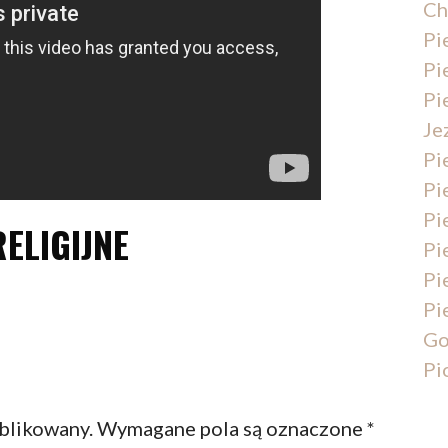
Ch
Pi
Pi
Pi
Je
Pi
Pi
Pi
RELIGIJNE
Pi
Pi
Pi
Go
Pi
ublikowany.
Wymagane pola są oznaczone
*