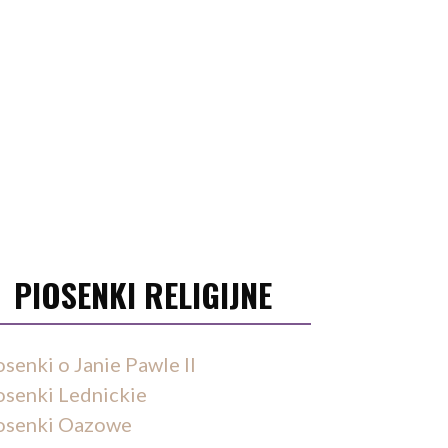
PIOSENKI RELIGIJNE
osenki o Janie Pawle II
osenki Lednickie
osenki Oazowe