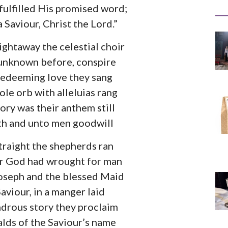
fulfilled His promised word;
a Saviour, Christ the Lord.”
ightaway the celestial choir
 unknown before, conspire
redeeming love they sang
le orb with alleluias rang
ory was their anthem still
th and unto men goodwill
raight the shepherds ran
r God had wrought for man
oseph and the blessed Maid
aviour, in a manger laid
drous story they proclaim
alds of the Saviour’s name