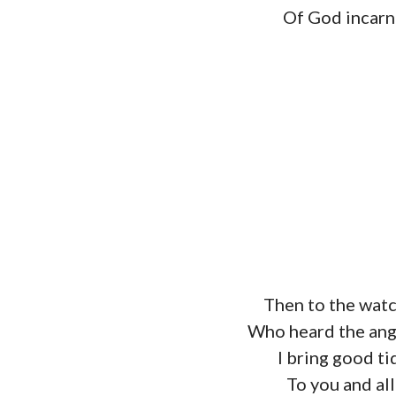
Of God incarna
Then to the watc
Who heard the ange
I bring good ti
To you and al