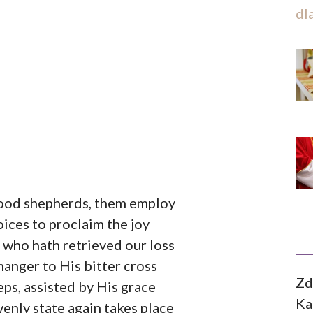
dl
 good shepherds, them employ
oices to proclaim the joy
 who hath retrieved our loss
anger to His bitter cross
Zd
eps, assisted by His grace
Ka
avenly state again takes place