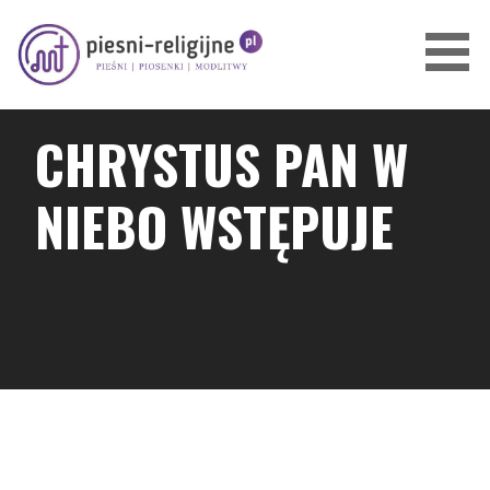
Przejdź
do
treści
PIOSENKI I PIEŚNI RELIGIJNE
CHRYSTUS PAN W
NIEBO WSTĘPUJE