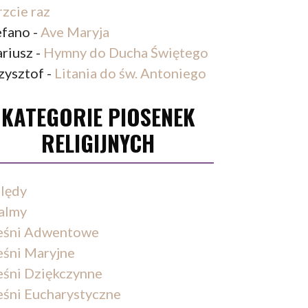
rzcie raz
efano
-
Ave Maryja
riusz
-
Hymny do Ducha Świętego
zysztof
-
Litania do św. Antoniego
KATEGORIE PIOSENEK
RELIGIJNYCH
lędy
almy
eśni Adwentowe
eśni Maryjne
eśni Dziękczynne
eśni Eucharystyczne