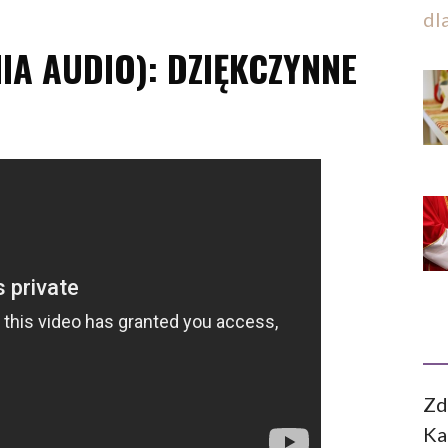
dl
A AUDIO): DZIĘKCZYNNE
Zd
Ka