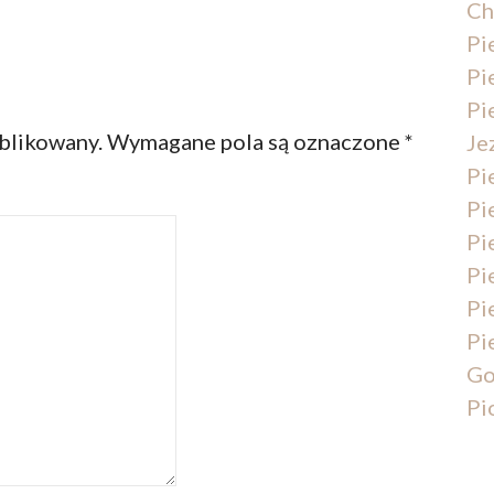
Ch
Pi
Pi
Pi
ublikowany.
Wymagane pola są oznaczone
*
Je
Pi
Pi
Pi
Pi
Pi
Pi
Go
Pi