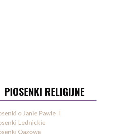
PIOSENKI RELIGIJNE
osenki o Janie Pawle II
osenki Lednickie
osenki Oazowe