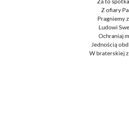
Za to spotka
Z ofiary Pa
Pragniemy z
Ludowi Swe
Ochraniaj m
Jednością obda
W braterskiej z