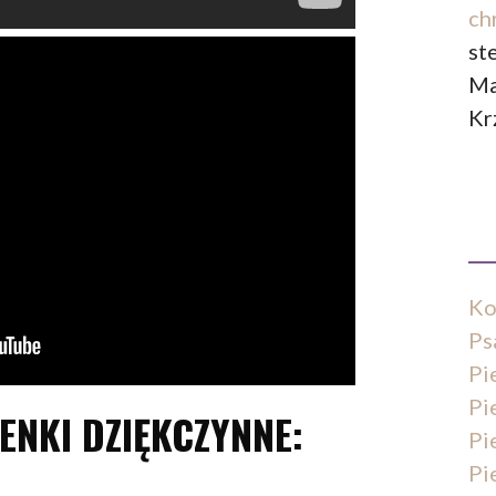
ch
st
Ma
Kr
Ko
Ps
Pi
Pi
ENKI DZIĘKCZYNNE:
Pi
Pi