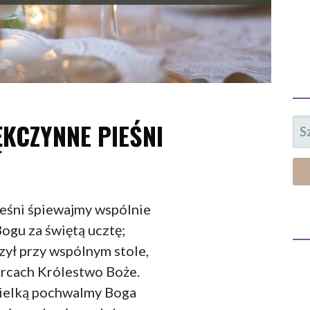
SZ
ĘKCZYNNE PIEŚNI
eśni śpiewajmy wspólnie
gu za świętą ucztę;
zył przy wspólnym stole,
rcach Królestwo Boże.
wielką pochwalmy Boga