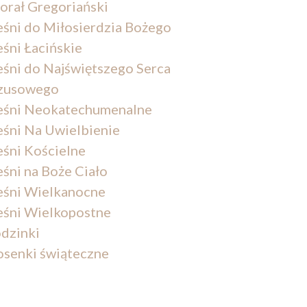
orał Gregoriański
eśni do Miłosierdzia Bożego
eśni Łacińskie
eśni do Najświętszego Serca
zusowego
eśni Neokatechumenalne
eśni Na Uwielbienie
eśni Kościelne
eśni na Boże Ciało
eśni Wielkanocne
eśni Wielkopostne
dzinki
osenki świąteczne