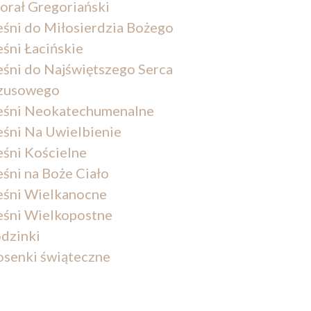
orał Gregoriański
eśni do Miłosierdzia Bożego
eśni Łacińskie
eśni do Najświętszego Serca
zusowego
eśni Neokatechumenalne
eśni Na Uwielbienie
eśni Kościelne
eśni na Boże Ciało
eśni Wielkanocne
eśni Wielkopostne
dzinki
osenki świąteczne