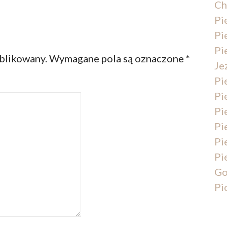
Ch
Pi
Pi
Pi
ublikowany.
Wymagane pola są oznaczone
*
Je
Pi
Pi
Pi
Pi
Pi
Pi
Go
Pi