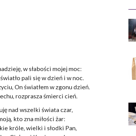
adzieję, w słabości mojej moc:
wiatło pali się w dzień i w noc.
yciu, On światłem w zgonu dzień.
chu, rozprasza śmierci cień.
uję nad wszelki świata czar,
oją, kto zna miłości żar:
ie króle, wielki i słodki Pan,