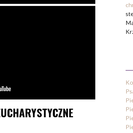
ch
st
Ma
Kr
Ko
Ps
Pi
 EUCHARYSTYCZNE
Pi
Pi
Pi