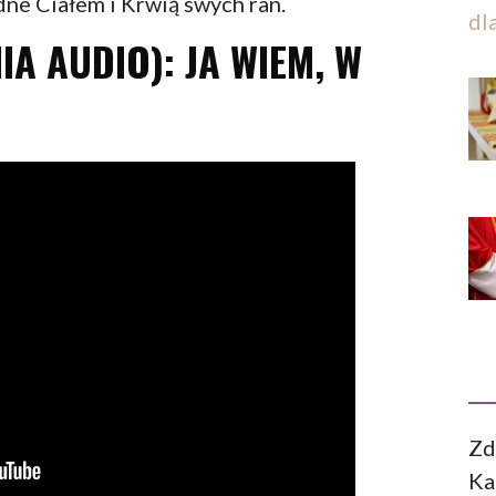
ne Ciałem i Krwią swych ran.
dl
A AUDIO): JA WIEM, W
Zd
Ka