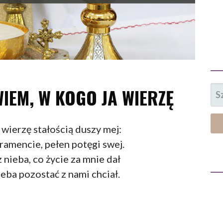
SZ
WIEM, W KOGO JA WIERZĘ
 wierzę stałością duszy mej:
amencie, pełen potęgi swej.
z nieba, co życie za mnie dał
leba pozostać z nami chciał.