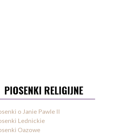
PIOSENKI RELIGIJNE
osenki o Janie Pawle II
osenki Lednickie
osenki Oazowe