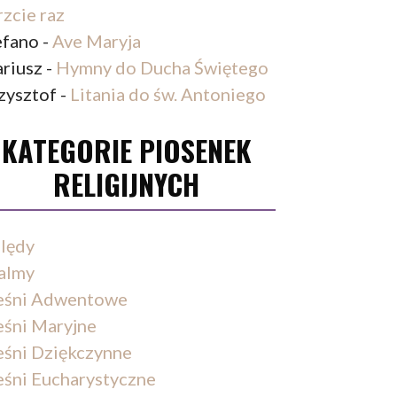
rzcie raz
efano
-
Ave Maryja
riusz
-
Hymny do Ducha Świętego
zysztof
-
Litania do św. Antoniego
KATEGORIE PIOSENEK
RELIGIJNYCH
lędy
almy
eśni Adwentowe
eśni Maryjne
eśni Dziękczynne
eśni Eucharystyczne