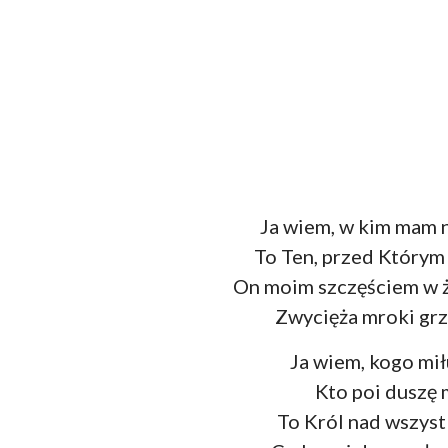
Ja wiem, w kim mam n
To Ten, przed Którym ś
On moim szczęściem w ż
Zwycięża mroki grze
Ja wiem, kogo mił
Kto poi duszę m
To Król nad wszystk