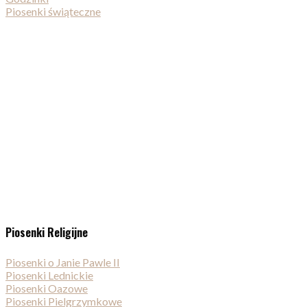
Piosenki świąteczne
Piosenki Religijne
Piosenki o Janie Pawle II
Piosenki Lednickie
Piosenki Oazowe
Piosenki Pielgrzymkowe