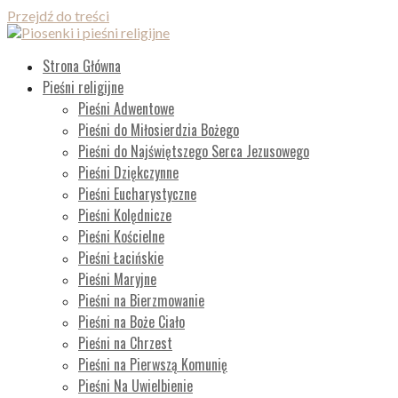
Przejdź do treści
Piosenki i pieśni religijne
Lista wszystkich piosenek
Strona Główna
Pieśni religijne
Pieśni Adwentowe
Pieśni do Miłosierdzia Bożego
Pieśni do Najświętszego Serca Jezusowego
Pieśni Dziękczynne
Pieśni Eucharystyczne
Pieśni Kolędnicze
Pieśni Kościelne
Pieśni Łacińskie
Pieśni Maryjne
Pieśni na Bierzmowanie
Pieśni na Boże Ciało
Pieśni na Chrzest
Pieśni na Pierwszą Komunię
Pieśni Na Uwielbienie