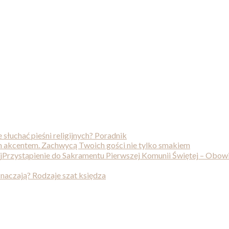
e słuchać pieśni religijnych? Poradnik
 akcentem. Zachwycą Twoich gości nie tylko smakiem
Przystąpienie do Sakramentu Pierwszej Komunii Świętej – Obo
oznaczają? Rodzaje szat księdza