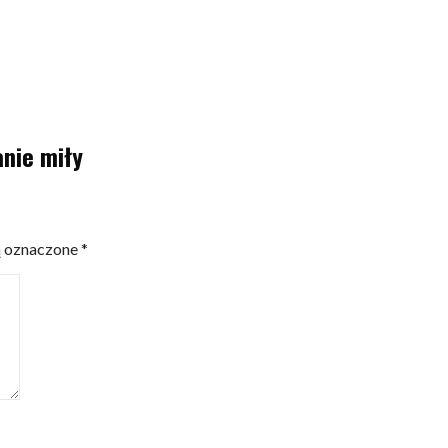
anie miły
ą oznaczone
*