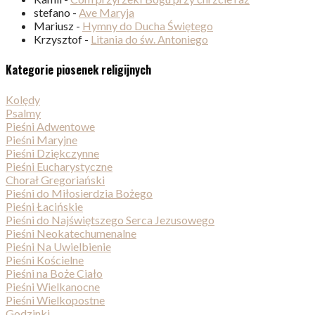
stefano
-
Ave Maryja
Mariusz
-
Hymny do Ducha Świętego
Krzysztof
-
Litania do św. Antoniego
Kategorie piosenek religijnych
Kolędy
Psalmy
Pieśni Adwentowe
Pieśni Maryjne
Pieśni Dziękczynne
Pieśni Eucharystyczne
Chorał Gregoriański
Pieśni do Miłosierdzia Bożego
Pieśni Łacińskie
Pieśni do Najświętszego Serca Jezusowego
Pieśni Neokatechumenalne
Pieśni Na Uwielbienie
Pieśni Kościelne
Pieśni na Boże Ciało
Pieśni Wielkanocne
Pieśni Wielkopostne
Godzinki