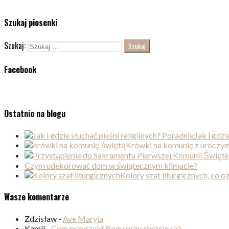
Szukaj piosenki
Szukaj:
Facebook
Ostatnio na blogu
Jak i gdzi
Krówki na komunię z uroczym
Czym udekorować dom w świątecznym klimacie?
Kolory szat liturgicznych, co 
Wasze komentarze
Zdzisław
-
Ave Maryja
Kamil
-
Com przyrzekł Bogu przy chrzcie raz