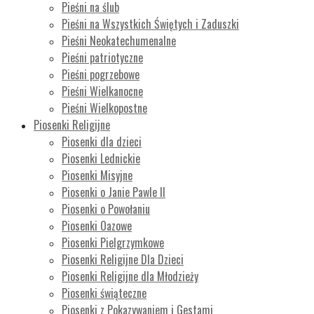
Pieśni na ślub
Pieśni na Wszystkich Świętych i Zaduszki
Pieśni Neokatechumenalne
Pieśni patriotyczne
Pieśni pogrzebowe
Pieśni Wielkanocne
Pieśni Wielkopostne
Piosenki Religijne
Piosenki dla dzieci
Piosenki Lednickie
Piosenki Misyjne
Piosenki o Janie Pawle II
Piosenki o Powołaniu
Piosenki Oazowe
Piosenki Pielgrzymkowe
Piosenki Religijne Dla Dzieci
Piosenki Religijne dla Młodzieży
Piosenki świąteczne
Piosenki z Pokazywaniem i Gestami