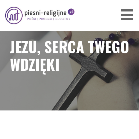
Przejdź
do
treści
PIOSENKI I PIEŚNI RELIGIJNE
JEZU, SERCA TWEGO
WDZIĘKI