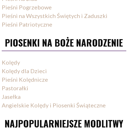
Pieśni Pogrzebowe
Pieśni na Wszystkich Świętych i Zaduszki
Pieśni Patriotyczne
PIOSENKI NA BOŻE NARODZENIE
Kolędy
Kolędy dla Dzieci
Pieśni Kolędnicze
Pastorałki
Jasełka
Angielskie Kolędy i Piosenki Świąteczne
NAJPOPULARNIEJSZE MODLITWY