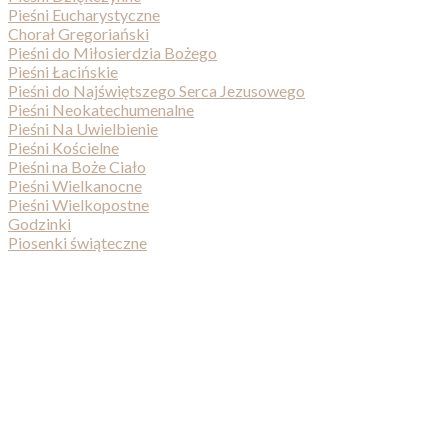
Pieśni Eucharystyczne
Chorał Gregoriański
Pieśni do Miłosierdzia Bożego
Pieśni Łacińskie
Pieśni do Najświętszego Serca Jezusowego
Pieśni Neokatechumenalne
Pieśni Na Uwielbienie
Pieśni Kościelne
Pieśni na Boże Ciało
Pieśni Wielkanocne
Pieśni Wielkopostne
Godzinki
Piosenki świąteczne