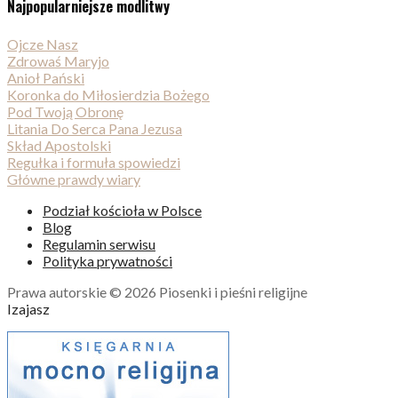
Najpopularniejsze modlitwy
Ojcze Nasz
Zdrowaś Maryjo
Anioł Pański
Koronka do Miłosierdzia Bożego
Pod Twoją Obronę
Litania Do Serca Pana Jezusa
Skład Apostolski
Regułka i formuła spowiedzi
Główne prawdy wiary
Podział kościoła w Polsce
Blog
Regulamin serwisu
Polityka prywatności
Prawa autorskie © 2026 Piosenki i pieśni religijne
Izajasz