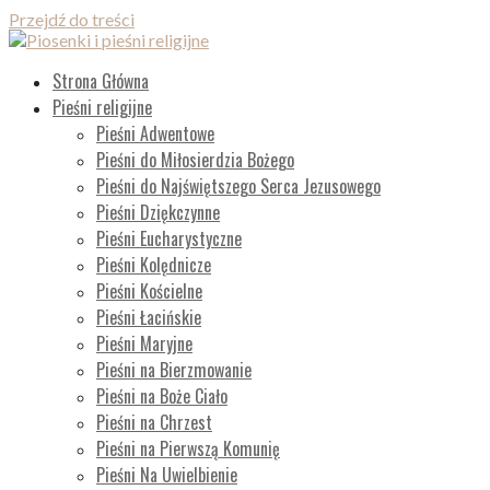
Przejdź do treści
Piosenki i pieśni religijne
Lista wszystkich piosenek
Strona Główna
Pieśni religijne
Pieśni Adwentowe
Pieśni do Miłosierdzia Bożego
Pieśni do Najświętszego Serca Jezusowego
Pieśni Dziękczynne
Pieśni Eucharystyczne
Pieśni Kolędnicze
Pieśni Kościelne
Pieśni Łacińskie
Pieśni Maryjne
Pieśni na Bierzmowanie
Pieśni na Boże Ciało
Pieśni na Chrzest
Pieśni na Pierwszą Komunię
Pieśni Na Uwielbienie