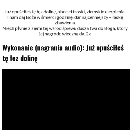
Już opuściłeś tę łęz dolinę, obce ci troski, ziemskie cierpienia.
I nam daj Boże w śmierci godzinę, dar najcenniejszy – łaskę
zbawienia.
Niech płynie z ziemi tej wśród śpiewu dusza twa do Boga, który
jej nagrodę wieczną da. 2x
Wykonanie (nagrania audio): Już opuściłeś
tę łez dolinę