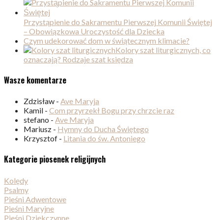
Przystąpienie do Sakramentu Pierwszej Komunii Świętej
– Obowiązkowa Uroczystość dla Dziecka
Czym udekorować dom w świątecznym klimacie?
Kolory szat liturgicznych, co
oznaczają? Rodzaje szat księdza
Wasze komentarze
Zdzisław
-
Ave Maryja
Kamil
-
Com przyrzekł Bogu przy chrzcie raz
stefano
-
Ave Maryja
Mariusz
-
Hymny do Ducha Świętego
Krzysztof
-
Litania do św. Antoniego
Kategorie piosenek religijnych
Kolędy
Psalmy
Pieśni Adwentowe
Pieśni Maryjne
Pieśni Dziękczynne