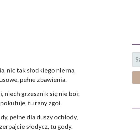
SZ
a, nic tak słodkiego nie ma,
usowe, pełne zbawienia.
, niech grzesznik się nie boi;
 pokutuje, tu rany zgoi.
dy, pełne dla duszy ochłody,
zerpajcie słodycz, tu gody.