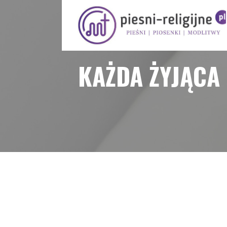
Przejdź
do
treści
PIOSENKI I PIEŚNI RELIGIJNE
KAŻDA ŻYJĄCA