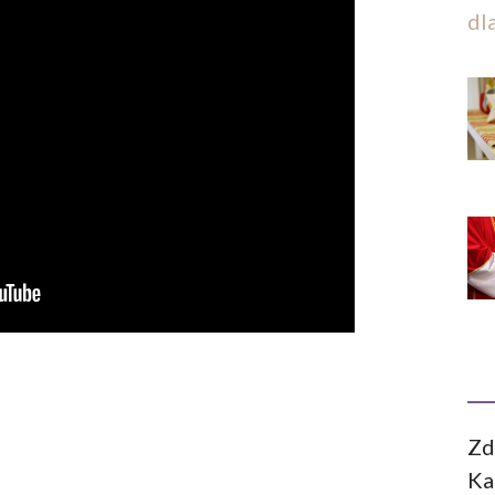
dl
Zd
Ka