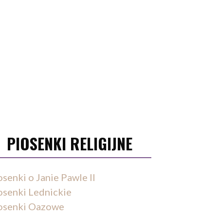
PIOSENKI RELIGIJNE
osenki o Janie Pawle II
osenki Lednickie
osenki Oazowe