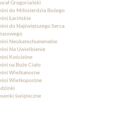
orał Gregoriański
eśni do Miłosierdzia Bożego
eśni Łacińskie
eśni do Najświętszego Serca
zusowego
eśni Neokatechumenalne
eśni Na Uwielbienie
eśni Kościelne
eśni na Boże Ciało
eśni Wielkanocne
eśni Wielkopostne
dzinki
osenki świąteczne