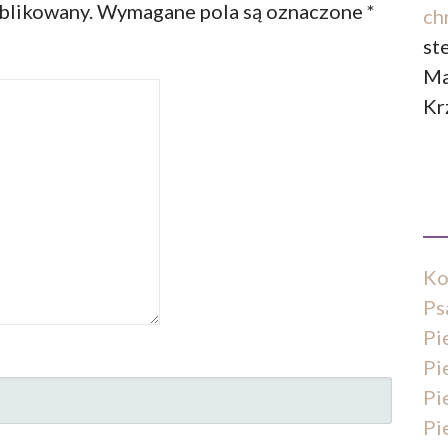
ublikowany.
Wymagane pola są oznaczone
*
ch
st
Ma
Kr
Ko
Ps
Pi
Pi
Pi
Pi