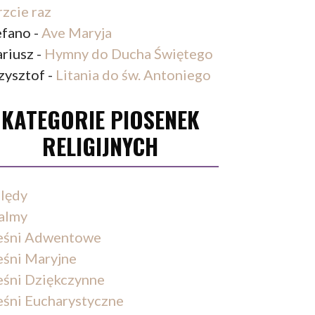
rzcie raz
efano
-
Ave Maryja
riusz
-
Hymny do Ducha Świętego
zysztof
-
Litania do św. Antoniego
KATEGORIE PIOSENEK
RELIGIJNYCH
lędy
almy
eśni Adwentowe
eśni Maryjne
eśni Dziękczynne
eśni Eucharystyczne