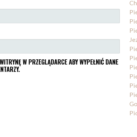
Ch
Pi
Pi
Pi
Je
Pi
Pi
I WITRYNĘ W PRZEGLĄDARCE ABY WYPEŁNIĆ DANE
Pi
NTARZY.
Pi
Pi
Pi
Go
Pi