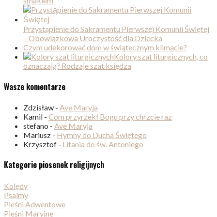
smakiem
Przystąpienie do Sakramentu Pierwszej Komunii Świętej
– Obowiązkowa Uroczystość dla Dziecka
Czym udekorować dom w świątecznym klimacie?
Kolory szat liturgicznych, co
oznaczają? Rodzaje szat księdza
Wasze komentarze
Zdzisław
-
Ave Maryja
Kamil
-
Com przyrzekł Bogu przy chrzcie raz
stefano
-
Ave Maryja
Mariusz
-
Hymny do Ducha Świętego
Krzysztof
-
Litania do św. Antoniego
Kategorie piosenek religijnych
Kolędy
Psalmy
Pieśni Adwentowe
Pieśni Maryjne