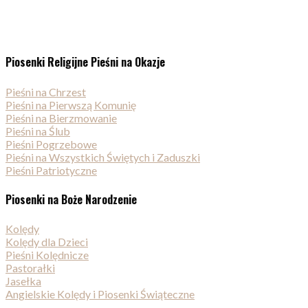
Piosenki Religijne Pieśni na Okazje
Pieśni na Chrzest
Pieśni na Pierwszą Komunię
Pieśni na Bierzmowanie
Pieśni na Ślub
Pieśni Pogrzebowe
Pieśni na Wszystkich Świętych i Zaduszki
Pieśni Patriotyczne
Piosenki na Boże Narodzenie
Kolędy
Kolędy dla Dzieci
Pieśni Kolędnicze
Pastorałki
Jasełka
Angielskie Kolędy i Piosenki Świąteczne