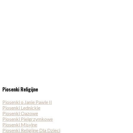
Piosenki Religijne
Piosenki o Janie Pawle II
Piosenki Lednickie
Piosenki Oazowe
Piosenki Pielgrzymkowe
Piosenki Misyjne
Piosenki Religijne Dla Dzieci