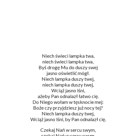
Niech świeci lampka twa,
niech świeci lampka twa,
Byś drogę Mu do duszy swej
jasno oświetlić mógł.
Niech lampka duszy twej,
niech lampka duszy twej,
Wciąż jasno lśni,
ażeby Pan odnalazł łatwo cię.
Do Niego wołam w tęsknocie mej:
Boże czy przyjdziesz już nocy tej?
Niech lampka duszy twej,
Wciąż jasno lśni, by Pan odnalazł cię.
Czekaj Nań w sercu swym,
czekaj Nań w sercu swym.