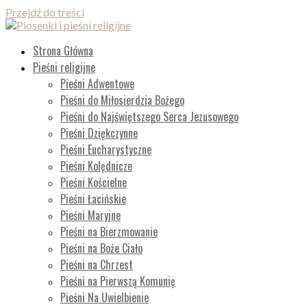
Przejdź do treści
Piosenki i pieśni religijne
Lista wszystkich piosenek
Strona Główna
Pieśni religijne
Pieśni Adwentowe
Pieśni do Miłosierdzia Bożego
Pieśni do Najświętszego Serca Jezusowego
Pieśni Dziękczynne
Pieśni Eucharystyczne
Pieśni Kolędnicze
Pieśni Kościelne
Pieśni Łacińskie
Pieśni Maryjne
Pieśni na Bierzmowanie
Pieśni na Boże Ciało
Pieśni na Chrzest
Pieśni na Pierwszą Komunię
Pieśni Na Uwielbienie