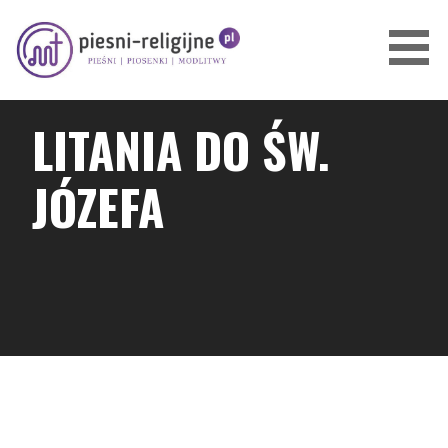
Przejdź
do
treści
PIOSENKI I PIEŚNI RELIGIJNE
LITANIA DO ŚW.
JÓZEFA