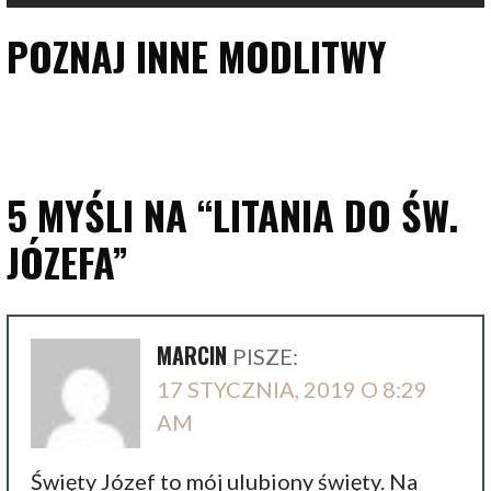
POZNAJ INNE MODLITWY
5 MYŚLI NA
“LITANIA DO ŚW.
JÓZEFA”
MARCIN
PISZE:
17 STYCZNIA, 2019 O 8:29
AM
Święty Józef to mój ulubiony święty. Na