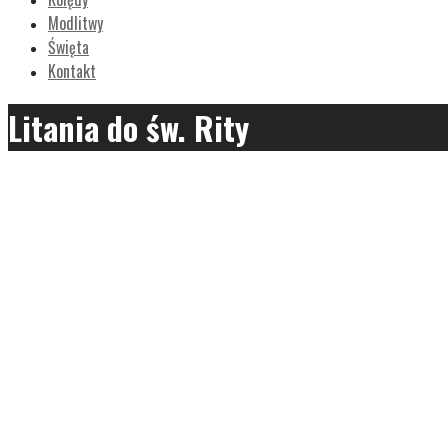
Modlitwy
Święta
Kontakt
Litania do św. Rity