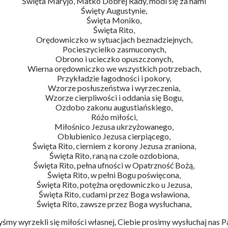
Święta Maryjo, Matko Dobrej Rady, módl się za nami
Święty Augustynie,
Święta Moniko,
Święta Rito,
Orędowniczko w sytuacjach beznadziejnych,
Pocieszycielko zasmuconych,
Obrono i ucieczko opuszczonych,
Wierna orędowniczko we wszystkich potrzebach,
Przykładzie łagodności i pokory,
Wzorze posłuszeństwa i wyrzeczenia,
Wzorze cierpliwości i oddania się Bogu,
Ozdobo zakonu augustiańskiego,
Różo miłości,
Miłośnico Jezusa ukrzyżowanego,
Oblubienico Jezusa cierpiącego,
Święta Rito, cierniem z korony Jezusa zraniona,
Święta Rito, raną na czole ozdobiona,
Święta Rito, pełna ufności w Opatrzność Bożą,
Święta Rito, w pełni Bogu poświęcona,
Święta Rito, potężna orędowniczko u Jezusa,
Święta Rito, cudami przez Boga wsławiona,
Święta Rito, zawsze przez Boga wysłuchana,
śmy wyrzekli się miłości własnej, Ciebie prosimy wysłuchaj nas P