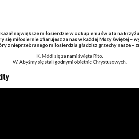
kazał największe miłosierdzie w odkupieniu świata na krzyżu
y się miłosiernie ofiarujesz za nas w każdej Mszy świętej – wy
ry z nieprzebranego miłosierdzia gładzisz grzechy nasze – zm
K. Módl się za nami święta Rito.
W. Abyśmy się stali godnymi obietnic Chrystusowych.
ity