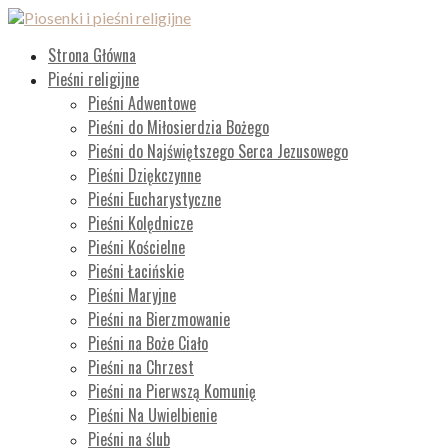
Przejdź
do
Piosenki i pieśni religijne
Lista wszystkich piosenek
Strona Główna
treści
Pieśni religijne
Pieśni Adwentowe
Pieśni do Miłosierdzia Bożego
Pieśni do Najświętszego Serca Jezusowego
Pieśni Dziękczynne
Pieśni Eucharystyczne
Pieśni Kolędnicze
Pieśni Kościelne
Pieśni Łacińskie
Pieśni Maryjne
Pieśni na Bierzmowanie
Pieśni na Boże Ciało
Pieśni na Chrzest
Pieśni na Pierwszą Komunię
Pieśni Na Uwielbienie
Pieśni na ślub