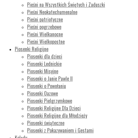
Pieśni na Wszystkich Świętych i Zaduszki
Pieśni Neokatechumenalne
Pieśni patriotyczne
Pieśni pogrzebowe
Pieśni Wielkanocne
Pieśni Wielkopostne
Piosenki Religijne
Piosenki dla dzieci
Piosenki Lednickie
Piosenki Misyjne
Piosenki o Janie Pawle II
Piosenki o Powołaniu
Piosenki Oazowe
Piosenki Pielgrzymkowe
Piosenki Religijne Dla Dzieci
Piosenki Religijne dla Młodzieży
Piosenki świąteczne
Piosenki z Pokazywaniem i Gestami
Kolędy