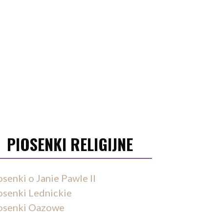
PIOSENKI RELIGIJNE
osenki o Janie Pawle II
osenki Lednickie
osenki Oazowe