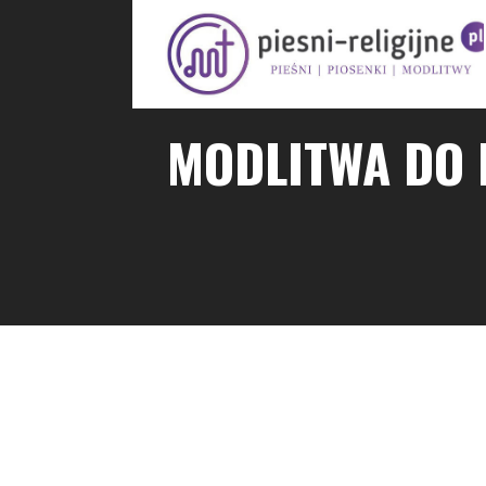
Przejdź
do
treści
PIOSENKI I PIEŚNI RELIGIJNE
MODLITWA DO 