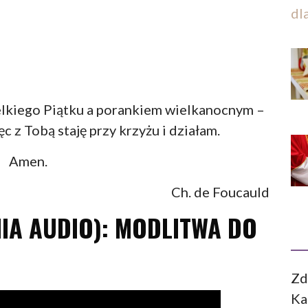
dl
lkiego Piątku a porankiem wielkanocnym –
c z Tobą staję przy krzyżu i działam.
Amen.
Ch. de Foucauld
IA AUDIO): MODLITWA DO
Zd
Ka