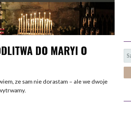
ODLITWA DO MARYI O
SZ
 wiem, ze sam nie dorastam – ale we dwoje
wytrwamy.