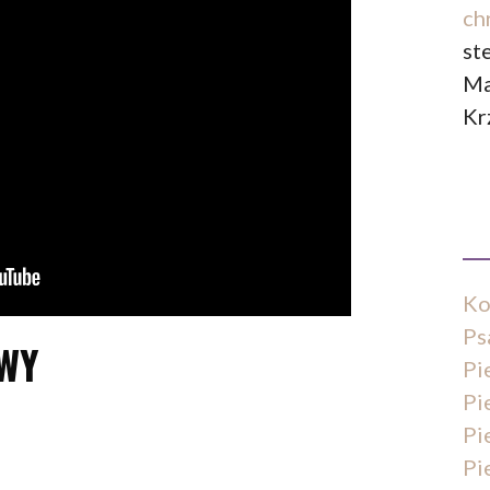
ch
st
Ma
Kr
Ko
Ps
TWY
Pi
Pi
Pi
Pi