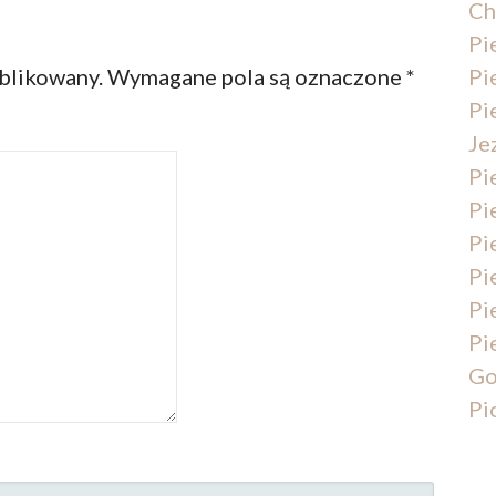
Ch
Pi
Pi
ublikowany.
Wymagane pola są oznaczone
*
Pi
Je
Pi
Pi
Pi
Pi
Pi
Pi
Go
Pi