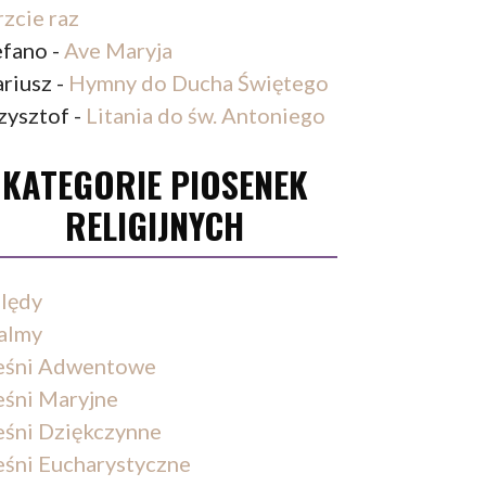
rzcie raz
efano
-
Ave Maryja
riusz
-
Hymny do Ducha Świętego
zysztof
-
Litania do św. Antoniego
KATEGORIE PIOSENEK
RELIGIJNYCH
lędy
almy
eśni Adwentowe
eśni Maryjne
eśni Dziękczynne
eśni Eucharystyczne