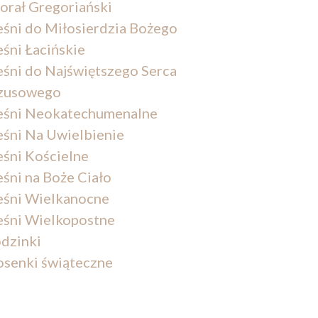
orał Gregoriański
eśni do Miłosierdzia Bożego
eśni Łacińskie
eśni do Najświętszego Serca
zusowego
eśni Neokatechumenalne
eśni Na Uwielbienie
eśni Kościelne
eśni na Boże Ciało
eśni Wielkanocne
eśni Wielkopostne
dzinki
osenki świąteczne