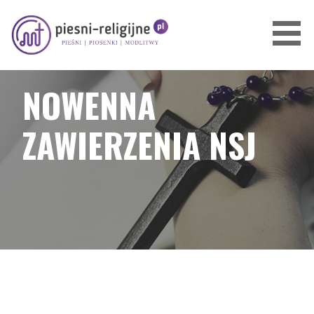
Przejdź
do
treści
PIOSENKI I PIEŚNI RELIGIJNE
NOWENNA
ZAWIERZENIA NSJ