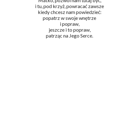
Matko, pozwól nam tutaj być,
i tu, pod krzyż, powracać zawsze
kiedy chcesz nam powiedzieć:
popatrz w swoje wnętrze
i popraw,
jeszcze i to popraw,
patrząc na Jego Serce.