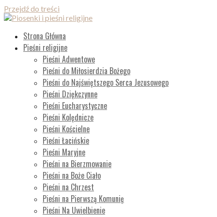
Przejdź do treści
Piosenki i pieśni religijne
Lista wszystkich piosenek
Strona Główna
Pieśni religijne
Pieśni Adwentowe
Pieśni do Miłosierdzia Bożego
Pieśni do Najświętszego Serca Jezusowego
Pieśni Dziękczynne
Pieśni Eucharystyczne
Pieśni Kolędnicze
Pieśni Kościelne
Pieśni Łacińskie
Pieśni Maryjne
Pieśni na Bierzmowanie
Pieśni na Boże Ciało
Pieśni na Chrzest
Pieśni na Pierwszą Komunię
Pieśni Na Uwielbienie