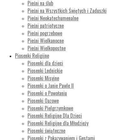
Pieśni na ślub
Pieśni na Wszystkich Świętych i Zaduszki
Pieśni Neokatechumenalne
Pieśni patriotyczne
Pieśni pogrzebowe
Pieśni Wielkanocne
Pieśni Wielkopostne
Piosenki Religijne
Piosenki dla dzieci
Piosenki Lednickie
Piosenki Misyjne
Piosenki o Janie Pawle II
Piosenki o Powołaniu
Piosenki Oazowe
Piosenki Pielgrzymkowe
Piosenki Religijne Dla Dzieci
Piosenki Religijne dla Młodzieży
Piosenki świąteczne
Piosenki z Pokazywaniem i Gestami