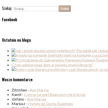
Szukaj:
Facebook
Ostatnio na blogu
Jak i gdzi
Krówki na komunię z uroczym
Czym udekorować dom w świątecznym klimacie?
Kolory szat liturgicznych, co 
Wasze komentarze
Zdzisław
-
Ave Maryja
Kamil
-
Com przyrzekł Bogu przy chrzcie raz
stefano
-
Ave Maryja
Mariusz
-
Hymny do Ducha Świętego