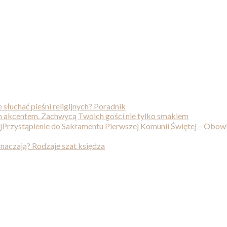
e słuchać pieśni religijnych? Poradnik
 akcentem. Zachwycą Twoich gości nie tylko smakiem
Przystąpienie do Sakramentu Pierwszej Komunii Świętej – Obo
oznaczają? Rodzaje szat księdza