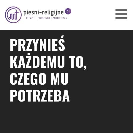
Przejdź
do
treści
PIOSENKI I PIEŚNI RELIGIJNE
PRZYNIEŚ
KAŻDEMU TO,
CZEGO MU
POTRZEBA