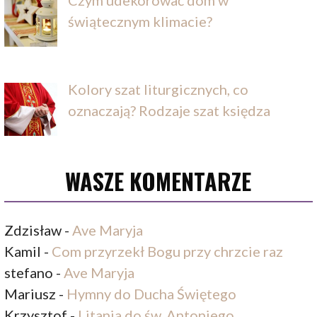
Czym udekorować dom w
świątecznym klimacie?
Kolory szat liturgicznych, co
oznaczają? Rodzaje szat księdza
WASZE KOMENTARZE
Zdzisław
-
Ave Maryja
Kamil
-
Com przyrzekł Bogu przy chrzcie raz
stefano
-
Ave Maryja
Mariusz
-
Hymny do Ducha Świętego
Krzysztof
-
Litania do św. Antoniego