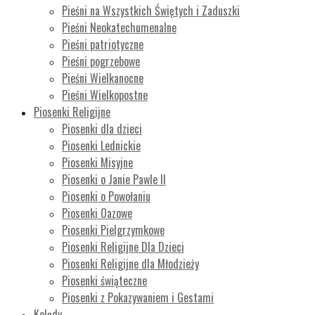
Pieśni na Wszystkich Świętych i Zaduszki
Pieśni Neokatechumenalne
Pieśni patriotyczne
Pieśni pogrzebowe
Pieśni Wielkanocne
Pieśni Wielkopostne
Piosenki Religijne
Piosenki dla dzieci
Piosenki Lednickie
Piosenki Misyjne
Piosenki o Janie Pawle II
Piosenki o Powołaniu
Piosenki Oazowe
Piosenki Pielgrzymkowe
Piosenki Religijne Dla Dzieci
Piosenki Religijne dla Młodzieży
Piosenki świąteczne
Piosenki z Pokazywaniem i Gestami
Kolędy