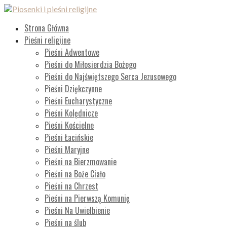
Przejdź
do
Piosenki i pieśni religijne
Lista wszystkich piosenek
Strona Główna
treści
Pieśni religijne
Pieśni Adwentowe
Pieśni do Miłosierdzia Bożego
Pieśni do Najświętszego Serca Jezusowego
Pieśni Dziękczynne
Pieśni Eucharystyczne
Pieśni Kolędnicze
Pieśni Kościelne
Pieśni Łacińskie
Pieśni Maryjne
Pieśni na Bierzmowanie
Pieśni na Boże Ciało
Pieśni na Chrzest
Pieśni na Pierwszą Komunię
Pieśni Na Uwielbienie
Pieśni na ślub