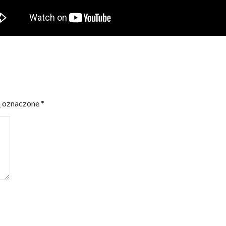
ą oznaczone
*