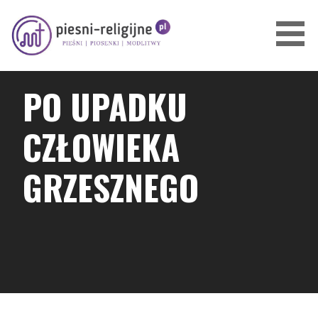
Przejdź
do
treści
PIOSENKI I PIEŚNI RELIGIJNE
PO UPADKU
CZŁOWIEKA
GRZESZNEGO