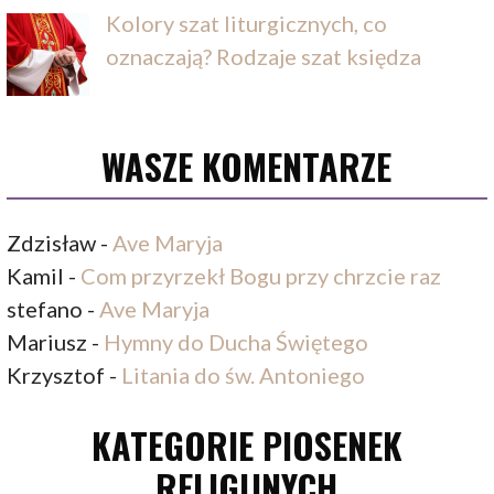
Kolory szat liturgicznych, co
oznaczają? Rodzaje szat księdza
WASZE KOMENTARZE
Zdzisław
-
Ave Maryja
Kamil
-
Com przyrzekł Bogu przy chrzcie raz
stefano
-
Ave Maryja
Mariusz
-
Hymny do Ducha Świętego
Krzysztof
-
Litania do św. Antoniego
KATEGORIE PIOSENEK
RELIGIJNYCH