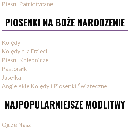
Pieśni Patriotyczne
PIOSENKI NA BOŻE NARODZENIE
Kolędy
Kolędy dla Dzieci
Pieśni Kolędnicze
Pastorałki
Jasełka
Angielskie Kolędy i Piosenki Świąteczne
NAJPOPULARNIEJSZE MODLITWY
Ojcze Nasz