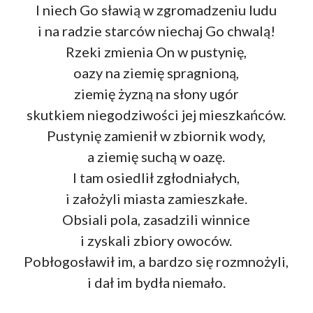
I niech Go sławią w zgromadzeniu ludu
i na radzie starców niechaj Go chwalą!
Rzeki zmienia On w pustynię,
oazy na ziemię spragnioną,
ziemię żyzną na słony ugór
skutkiem niegodziwości jej mieszkańców.
Pustynię zamienił w zbiornik wody,
a ziemię suchą w oazę.
I tam osiedlił zgłodniałych,
i założyli miasta zamieszkałe.
Obsiali pola, zasadzili winnice
i zyskali zbiory owoców.
Pobłogosławił im, a bardzo się rozmnożyli,
i dał im bydła niemało.