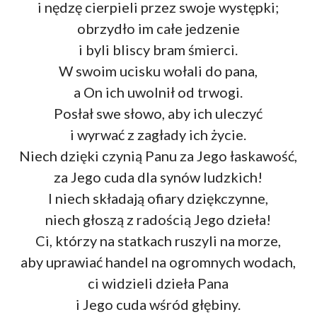
i nędzę cierpieli przez swoje występki;
obrzydło im całe jedzenie
i byli bliscy bram śmierci.
W swoim ucisku wołali do pana,
a On ich uwolnił od trwogi.
Posłał swe słowo, aby ich uleczyć
i wyrwać z zagłady ich życie.
Niech dzięki czynią Panu za Jego łaskawość,
za Jego cuda dla synów ludzkich!
I niech składają ofiary dziękczynne,
niech głoszą z radością Jego dzieła!
Ci, którzy na statkach ruszyli na morze,
aby uprawiać handel na ogromnych wodach,
ci widzieli dzieła Pana
i Jego cuda wśród głębiny.