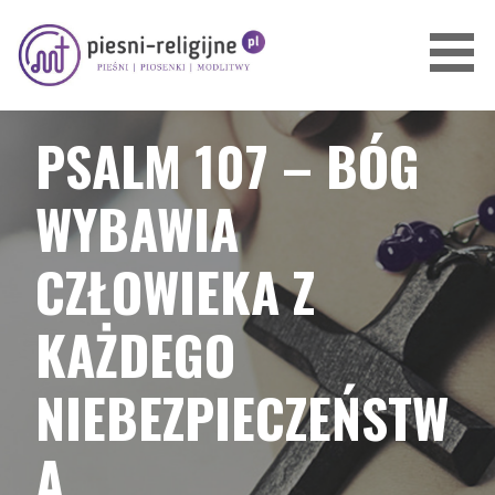
Przejdź
do
treści
PIOSENKI I PIEŚNI RELIGIJNE
PSALM 107 – BÓG
WYBAWIA
CZŁOWIEKA Z
KAŻDEGO
NIEBEZPIECZEŃSTW
A