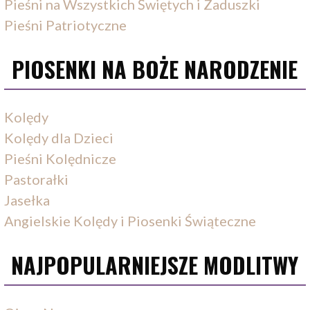
Pieśni na Wszystkich Świętych i Zaduszki
Pieśni Patriotyczne
PIOSENKI NA BOŻE NARODZENIE
Kolędy
Kolędy dla Dzieci
Pieśni Kolędnicze
Pastorałki
Jasełka
Angielskie Kolędy i Piosenki Świąteczne
NAJPOPULARNIEJSZE MODLITWY