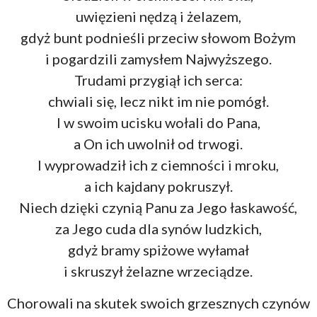
uwięzieni nędzą i żelazem,
gdyż bunt podnieśli przeciw słowom Bożym
i pogardzili zamysłem Najwyższego.
Trudami przygiął ich serca:
chwiali się, lecz nikt im nie pomógł.
I w swoim ucisku wołali do Pana,
a On ich uwolnił od trwogi.
I wyprowadził ich z ciemności i mroku,
a ich kajdany pokruszył.
Niech dzięki czynią Panu za Jego łaskawość,
za Jego cuda dla synów ludzkich,
gdyż bramy spiżowe wyłamał
i skruszył żelazne wrzeciądze.
Chorowali na skutek swoich grzesznych czynów