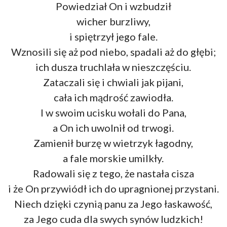
Powiedział On i wzbudził
wicher burzliwy,
i spiętrzył jego fale.
Wznosili się aż pod niebo, spadali aż do głębi;
ich dusza truchlała w nieszczęściu.
Zataczali się i chwiali jak pijani,
cała ich mądrość zawiodła.
I w swoim ucisku wołali do Pana,
a On ich uwolnił od trwogi.
Zamienił burzę w wietrzyk łagodny,
a fale morskie umilkły.
Radowali się z tego, że nastała cisza
i że On przywiódł ich do upragnionej przystani.
Niech dzięki czynią panu za Jego łaskawość,
za Jego cuda dla swych synów ludzkich!