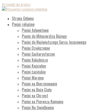
Przejdź do treści
Piosenki i pieśni religijne
Lista wszystkich piosenek
Strona Główna
Pieśni religijne
Pieśni Adwentowe
Pieśni do Miłosierdzia Bożego
Pieśni do Najświętszego Serca Jezusowego
Pieśni Dziękczynne
Pieśni Eucharystyczne
Pieśni Kolędnicze
Pieśni Kościelne
Pieśni Łacińskie
Pieśni Maryjne
Pieśni na Bierzmowanie
Pieśni na Boże Ciało
Pieśni na Chrzest
Pieśni na Pierwszą Komunię
Pieśni Na Uwielbienie