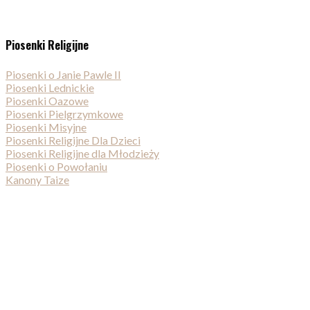
Piosenki Religijne
Piosenki o Janie Pawle II
Piosenki Lednickie
Piosenki Oazowe
Piosenki Pielgrzymkowe
Piosenki Misyjne
Piosenki Religijne Dla Dzieci
Piosenki Religijne dla Młodzieży
Piosenki o Powołaniu
Kanony Taize