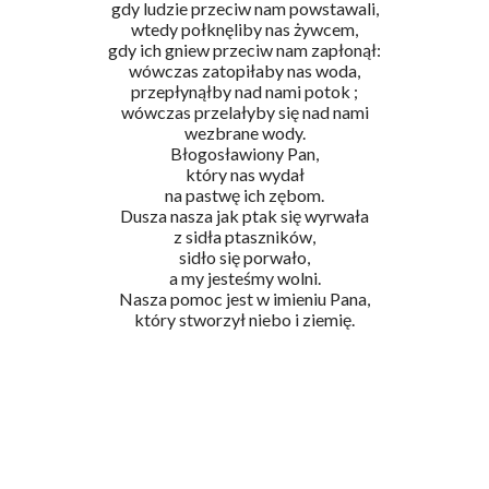
gdy ludzie przeciw nam powstawali,
wtedy połknęliby nas żywcem,
gdy ich gniew przeciw nam zapłonął:
wówczas zatopiłaby nas woda,
przepłynąłby nad nami potok ;
wówczas przelałyby się nad nami
wezbrane wody.
Błogosławiony Pan,
który nas wydał
na pastwę ich zębom.
Dusza nasza jak ptak się wyrwała
z sidła ptaszników,
sidło się porwało,
a my jesteśmy wolni.
Nasza pomoc jest w imieniu Pana,
który stworzył niebo i ziemię.