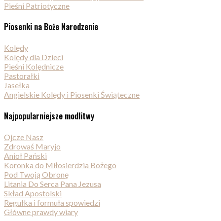
Pieśni Patriotyczne
Piosenki na Boże Narodzenie
Kolędy
Kolędy dla Dzieci
Pieśni Kolędnicze
Pastorałki
Jasełka
Angielskie Kolędy i Piosenki Świąteczne
Najpopularniejsze modlitwy
Ojcze Nasz
Zdrowaś Maryjo
Anioł Pański
Koronka do Miłosierdzia Bożego
Pod Twoją Obronę
Litania Do Serca Pana Jezusa
Skład Apostolski
Regułka i formuła spowiedzi
Główne prawdy wiary