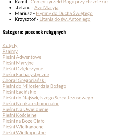
Kamil
-
Com przyrzekł Bogu przy chrzcie raz
stefano
-
Ave Maryja
Mariusz
-
Hymny do Ducha Świętego
Krzysztof
-
Litania do św. Antoniego
Kategorie piosenek religijnych
Kolędy
Psalmy
Pieśni Adwentowe
Pieśni Maryjne
Pieśni Dziękczynne
Pieśni Eucharystyczne
Chorał Gregoriański
Pieśni do Miłosierdzia Bożego
Pieśni Łacińskie
Pieśni do Najświętszego Serca Jezusowego
Pieśni Neokatechumenalne
Pieśni Na Uwielbienie
Pieśni Kościelne
Pieśni na Boże Ciało
Pieśni Wielkanocne
Pieśni Wielkopostne