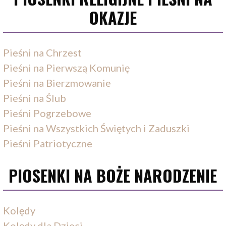
OKAZJE
Pieśni na Chrzest
Pieśni na Pierwszą Komunię
Pieśni na Bierzmowanie
Pieśni na Ślub
Pieśni Pogrzebowe
Pieśni na Wszystkich Świętych i Zaduszki
Pieśni Patriotyczne
PIOSENKI NA BOŻE NARODZENIE
Kolędy
Kolędy dla Dzieci