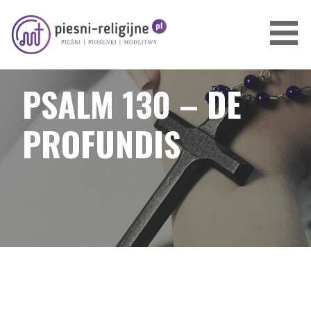
Przejdź
do
treści
PIOSENKI I PIEŚNI RELIGIJNE
PSALM 130 – DE
PROFUNDIS