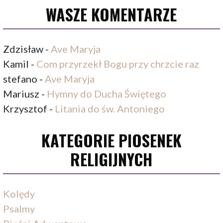
WASZE KOMENTARZE
Zdzisław
-
Ave Maryja
Kamil
-
Com przyrzekł Bogu przy chrzcie raz
stefano
-
Ave Maryja
Mariusz
-
Hymny do Ducha Świętego
Krzysztof
-
Litania do św. Antoniego
KATEGORIE PIOSENEK
RELIGIJNYCH
Kolędy
Psalmy