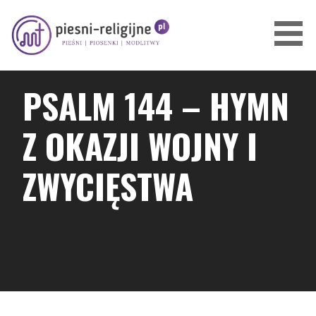
Przejdź
do
treści
PIOSENKI I PIEŚNI RELIGIJNE
PSALM 144 – HYMN
Z OKAZJI WOJNY I
ZWYCIĘSTWA