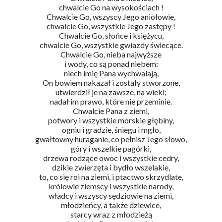
chwalcie Go na wysokościach !
Chwalcie Go, wszyscy Jego aniołowie,
chwalcie Go, wszystkie Jego zastępy !
Chwalcie Go, słońce i księżycu,
chwalcie Go, wszystkie gwiazdy świecące.
Chwalcie Go, nieba najwyższe
i wody, co są ponad niebem:
niech imię Pana wychwalają,
On bowiem nakazał i zostały stworzone,
utwierdził je na zawsze, na wieki;
nadał im prawo, które nie przeminie.
Chwalcie Pana z ziemi,
potwory i wszystkie morskie głębiny,
ogniu i gradzie, śniegu i mgło,
gwałtowny huraganie, co pełnisz Jego słowo,
góry i wszelkie pagórki,
drzewa rodzące owoc i wszystkie cedry,
dzikie zwierzęta i bydło wszelakie,
to, co się roi na ziemi, i ptactwo skrzydlate,
królowie ziemscy i wszystkie narody,
władcy i wszyscy sędziowie na ziemi,
młodzieńcy, a także dziewice,
starcy wraz z młodzieżą