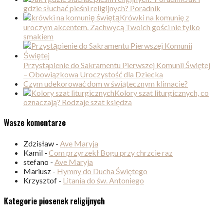
gdzie słuchać pieśni religijnych? Poradnik
Krówki na komunię z
uroczym akcentem. Zachwycą Twoich gości nie tylko
smakiem
Przystąpienie do Sakramentu Pierwszej Komunii Świętej
– Obowiązkowa Uroczystość dla Dziecka
Czym udekorować dom w świątecznym klimacie?
Kolory szat liturgicznych, co
oznaczają? Rodzaje szat księdza
Wasze komentarze
Zdzisław
-
Ave Maryja
Kamil
-
Com przyrzekł Bogu przy chrzcie raz
stefano
-
Ave Maryja
Mariusz
-
Hymny do Ducha Świętego
Krzysztof
-
Litania do św. Antoniego
Kategorie piosenek religijnych