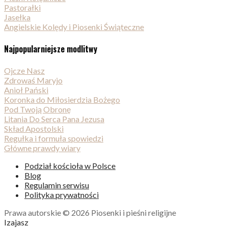
Pastorałki
Jasełka
Angielskie Kolędy i Piosenki Świąteczne
Najpopularniejsze modlitwy
Ojcze Nasz
Zdrowaś Maryjo
Anioł Pański
Koronka do Miłosierdzia Bożego
Pod Twoją Obronę
Litania Do Serca Pana Jezusa
Skład Apostolski
Regułka i formuła spowiedzi
Główne prawdy wiary
Podział kościoła w Polsce
Blog
Regulamin serwisu
Polityka prywatności
Prawa autorskie © 2026 Piosenki i pieśni religijne
Izajasz