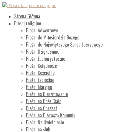
Przejdź
do
Piosenki i pieśni religijne
Lista wszystkich piosenek
Strona Główna
treści
Pieśni religijne
Pieśni Adwentowe
Pieśni do Miłosierdzia Bożego
Pieśni do Najświętszego Serca Jezusowego
Pieśni Dziękczynne
Pieśni Eucharystyczne
Pieśni Kolędnicze
Pieśni Kościelne
Pieśni Łacińskie
Pieśni Maryjne
Pieśni na Bierzmowanie
Pieśni na Boże Ciało
Pieśni na Chrzest
Pieśni na Pierwszą Komunię
Pieśni Na Uwielbienie
Pieśni na ślub