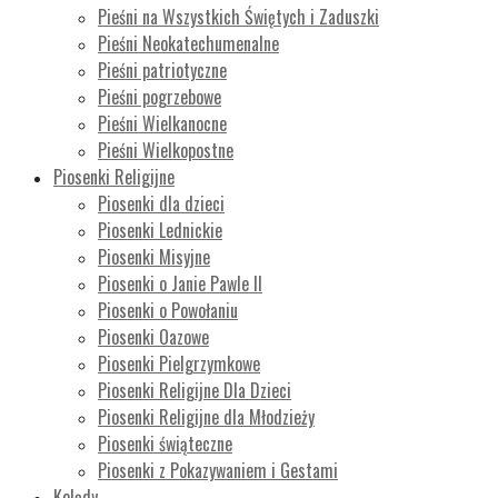
Pieśni na Wszystkich Świętych i Zaduszki
Pieśni Neokatechumenalne
Pieśni patriotyczne
Pieśni pogrzebowe
Pieśni Wielkanocne
Pieśni Wielkopostne
Piosenki Religijne
Piosenki dla dzieci
Piosenki Lednickie
Piosenki Misyjne
Piosenki o Janie Pawle II
Piosenki o Powołaniu
Piosenki Oazowe
Piosenki Pielgrzymkowe
Piosenki Religijne Dla Dzieci
Piosenki Religijne dla Młodzieży
Piosenki świąteczne
Piosenki z Pokazywaniem i Gestami
Kolędy