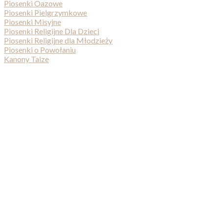
Piosenki Oazowe
Piosenki Pielgrzymkowe
Piosenki Misyjne
Piosenki Religijne Dla Dzieci
Piosenki Religijne dla Młodzieży
Piosenki o Powołaniu
Kanony Taize