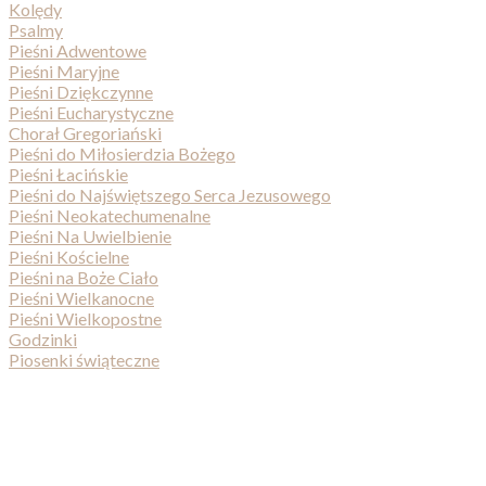
Kolędy
Psalmy
Pieśni Adwentowe
Pieśni Maryjne
Pieśni Dziękczynne
Pieśni Eucharystyczne
Chorał Gregoriański
Pieśni do Miłosierdzia Bożego
Pieśni Łacińskie
Pieśni do Najświętszego Serca Jezusowego
Pieśni Neokatechumenalne
Pieśni Na Uwielbienie
Pieśni Kościelne
Pieśni na Boże Ciało
Pieśni Wielkanocne
Pieśni Wielkopostne
Godzinki
Piosenki świąteczne