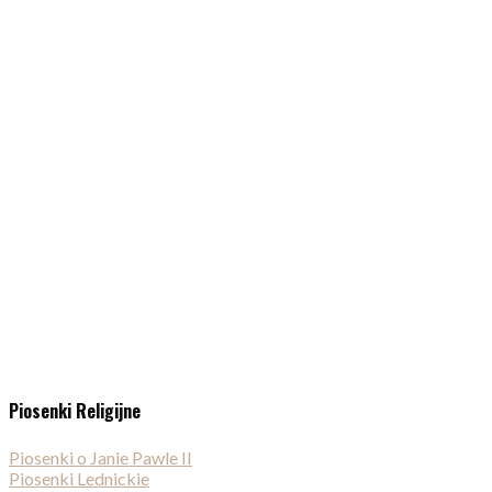
Piosenki Religijne
Piosenki o Janie Pawle II
Piosenki Lednickie