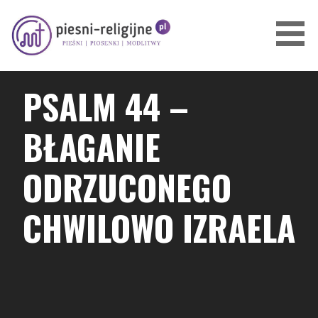
Przejdź
do
treści
PIOSENKI I PIEŚNI RELIGIJNE
PSALM 44 –
BŁAGANIE
ODRZUCONEGO
CHWILOWO IZRAELA