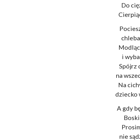
Do cię
Cierpią
Pocies
chleba
Modlący
i wyba
Spójrz 
na wszec
Na cich
dziecko 
A gdy bę
Boski
Prosim
nie sąd