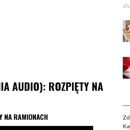
dl
A AUDIO): ROZPIĘTY NA
Y NA RAMIONACH
Zd
Ka