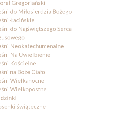
orał Gregoriański
eśni do Miłosierdzia Bożego
eśni Łacińskie
eśni do Najświętszego Serca
zusowego
eśni Neokatechumenalne
eśni Na Uwielbienie
eśni Kościelne
eśni na Boże Ciało
eśni Wielkanocne
eśni Wielkopostne
dzinki
osenki świąteczne