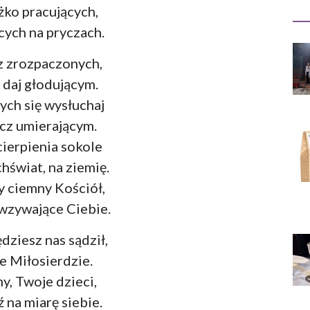
żko pracujących,
cych na pryczach.
z zrozpaczonych,
 daj głodującym.
ch się wysłuchaj
cz umierającym.
cierpienia sokole
hświat, na ziemię.
y ciemny Kościół,
wzywające Ciebie.
dziesz nas sądził,
e Miłosierdzie.
y, Twoje dzieci,
ź na miarę siebie.