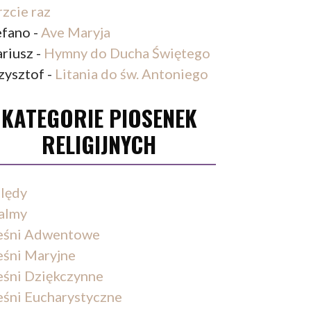
rzcie raz
efano
-
Ave Maryja
riusz
-
Hymny do Ducha Świętego
zysztof
-
Litania do św. Antoniego
KATEGORIE PIOSENEK
RELIGIJNYCH
lędy
almy
eśni Adwentowe
eśni Maryjne
eśni Dziękczynne
eśni Eucharystyczne