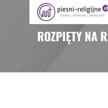
Przejdź
do
treści
PIOSENKI I PIEŚNI RELIGIJNE
ROZPIĘTY NA 