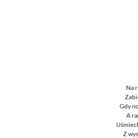
Na r
Zabi
Gdy no
A ra
Uśmiech
Z wys