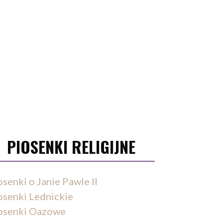
PIOSENKI RELIGIJNE
osenki o Janie Pawle II
osenki Lednickie
osenki Oazowe