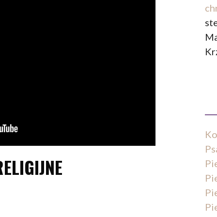
ch
st
Ma
Kr
Ko
Ps
RELIGIJNE
Pi
Pi
Pi
Pi