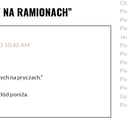
Ch
Y NA RAMIONACH”
Pi
Pi
Pi
Je
O 10:42 AM
Pi
Pi
Pi
Pi
ych na pryczach.”
Pi
Pi
głód poniża.
Go
Pi