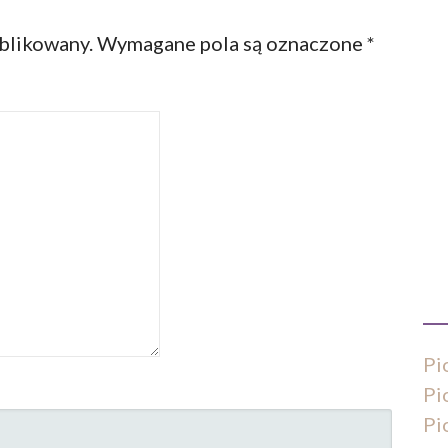
ublikowany.
Wymagane pola są oznaczone
*
Pi
Pi
Pi