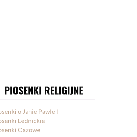
PIOSENKI RELIGIJNE
osenki o Janie Pawle II
osenki Lednickie
osenki Oazowe