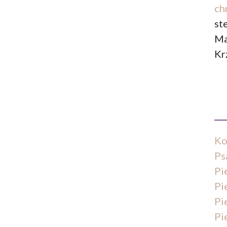
ch
st
Ma
Kr
Ko
Ps
Pi
Pi
Pi
Pi