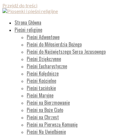
Przejdź do treści
Piosenki i pieśni religijne
Lista wszystkich piosenek
Strona Główna
Pieśni religijne
Pieśni Adwentowe
Pieśni do Miłosierdzia Bożego
Pieśni do Najświętszego Serca Jezusowego
Pieśni Dziękczynne
Pieśni Eucharystyczne
Pieśni Kolędnicze
Pieśni Kościelne
Pieśni Łacińskie
Pieśni Maryjne
Pieśni na Bierzmowanie
Pieśni na Boże Ciało
Pieśni na Chrzest
Pieśni na Pierwszą Komunię
Pieśni Na Uwielbienie