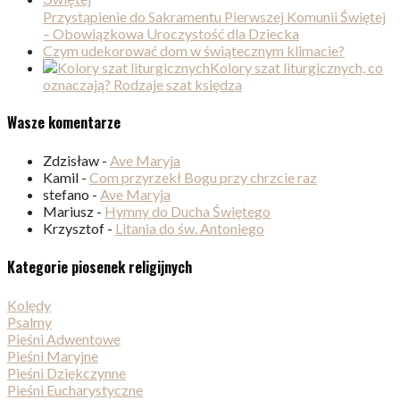
Przystąpienie do Sakramentu Pierwszej Komunii Świętej
– Obowiązkowa Uroczystość dla Dziecka
Czym udekorować dom w świątecznym klimacie?
Kolory szat liturgicznych, co
oznaczają? Rodzaje szat księdza
Wasze komentarze
Zdzisław
-
Ave Maryja
Kamil
-
Com przyrzekł Bogu przy chrzcie raz
stefano
-
Ave Maryja
Mariusz
-
Hymny do Ducha Świętego
Krzysztof
-
Litania do św. Antoniego
Kategorie piosenek religijnych
Kolędy
Psalmy
Pieśni Adwentowe
Pieśni Maryjne
Pieśni Dziękczynne
Pieśni Eucharystyczne