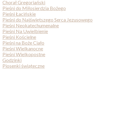
Chorał Gregoriański
Pieśni do Miłosierdzia Bożego
Pieśni Łacińskie
Pieśni do Najświętszego Serca Jezusowego
Pieśni Neokatechumenalne
Pieśni Na Uwielbienie
Pieśni Kościelne
Pieśni na Boże Ciało
Pieśni Wielkanocne
Pieśni Wielkopostne
Godzinki
Piosenki świąteczne