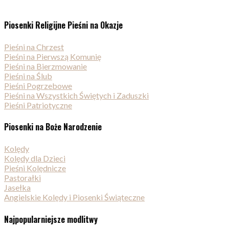
Piosenki Religijne Pieśni na Okazje
Pieśni na Chrzest
Pieśni na Pierwszą Komunię
Pieśni na Bierzmowanie
Pieśni na Ślub
Pieśni Pogrzebowe
Pieśni na Wszystkich Świętych i Zaduszki
Pieśni Patriotyczne
Piosenki na Boże Narodzenie
Kolędy
Kolędy dla Dzieci
Pieśni Kolędnicze
Pastorałki
Jasełka
Angielskie Kolędy i Piosenki Świąteczne
Najpopularniejsze modlitwy