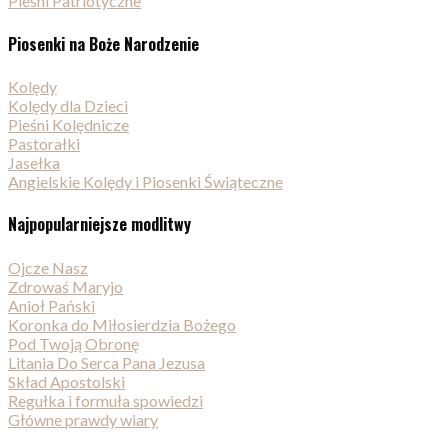
Pieśni Patriotyczne
Piosenki na Boże Narodzenie
Kolędy
Kolędy dla Dzieci
Pieśni Kolędnicze
Pastorałki
Jasełka
Angielskie Kolędy i Piosenki Świąteczne
Najpopularniejsze modlitwy
Ojcze Nasz
Zdrowaś Maryjo
Anioł Pański
Koronka do Miłosierdzia Bożego
Pod Twoją Obronę
Litania Do Serca Pana Jezusa
Skład Apostolski
Regułka i formuła spowiedzi
Główne prawdy wiary