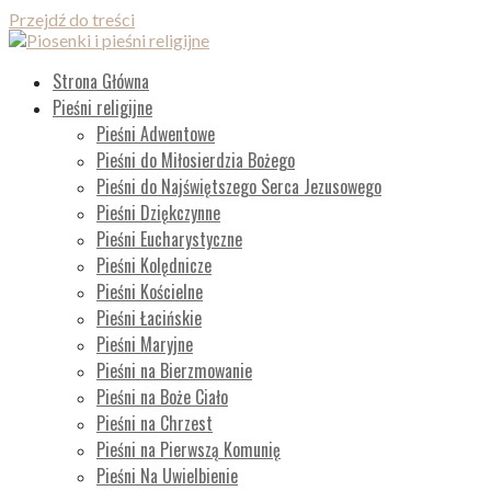
Przejdź do treści
Piosenki i pieśni religijne
Lista wszystkich piosenek
Strona Główna
Pieśni religijne
Pieśni Adwentowe
Pieśni do Miłosierdzia Bożego
Pieśni do Najświętszego Serca Jezusowego
Pieśni Dziękczynne
Pieśni Eucharystyczne
Pieśni Kolędnicze
Pieśni Kościelne
Pieśni Łacińskie
Pieśni Maryjne
Pieśni na Bierzmowanie
Pieśni na Boże Ciało
Pieśni na Chrzest
Pieśni na Pierwszą Komunię
Pieśni Na Uwielbienie