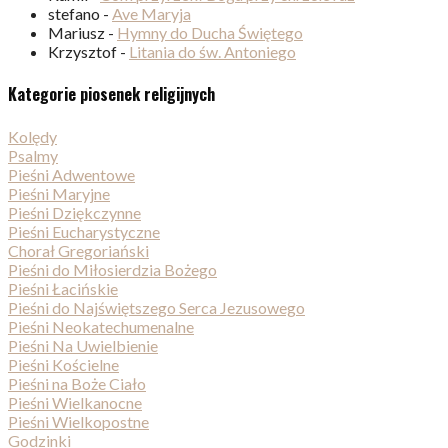
stefano
-
Ave Maryja
Mariusz
-
Hymny do Ducha Świętego
Krzysztof
-
Litania do św. Antoniego
Kategorie piosenek religijnych
Kolędy
Psalmy
Pieśni Adwentowe
Pieśni Maryjne
Pieśni Dziękczynne
Pieśni Eucharystyczne
Chorał Gregoriański
Pieśni do Miłosierdzia Bożego
Pieśni Łacińskie
Pieśni do Najświętszego Serca Jezusowego
Pieśni Neokatechumenalne
Pieśni Na Uwielbienie
Pieśni Kościelne
Pieśni na Boże Ciało
Pieśni Wielkanocne
Pieśni Wielkopostne
Godzinki