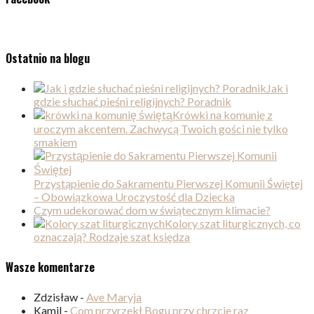
Ostatnio na blogu
Jak i
gdzie słuchać pieśni religijnych? Poradnik
Krówki na komunię z
uroczym akcentem. Zachwycą Twoich gości nie tylko
smakiem
Przystąpienie do Sakramentu Pierwszej Komunii Świętej
– Obowiązkowa Uroczystość dla Dziecka
Czym udekorować dom w świątecznym klimacie?
Kolory szat liturgicznych, co
oznaczają? Rodzaje szat księdza
Wasze komentarze
Zdzisław
-
Ave Maryja
Kamil
-
Com przyrzekł Bogu przy chrzcie raz