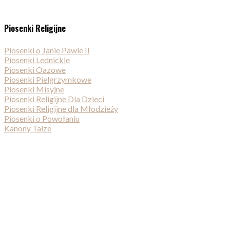
Piosenki Religijne
Piosenki o Janie Pawle II
Piosenki Lednickie
Piosenki Oazowe
Piosenki Pielgrzymkowe
Piosenki Misyjne
Piosenki Religijne Dla Dzieci
Piosenki Religijne dla Młodzieży
Piosenki o Powołaniu
Kanony Taize