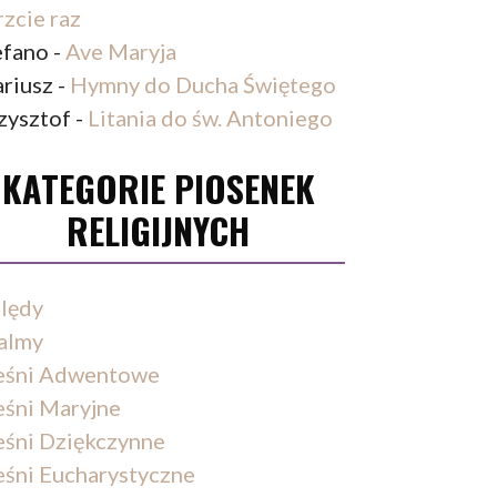
rzcie raz
efano
-
Ave Maryja
riusz
-
Hymny do Ducha Świętego
zysztof
-
Litania do św. Antoniego
KATEGORIE PIOSENEK
RELIGIJNYCH
lędy
almy
eśni Adwentowe
eśni Maryjne
eśni Dziękczynne
eśni Eucharystyczne