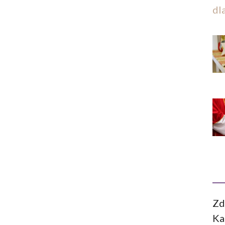
dl
Zd
Ka