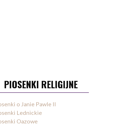
PIOSENKI RELIGIJNE
osenki o Janie Pawle II
osenki Lednickie
osenki Oazowe