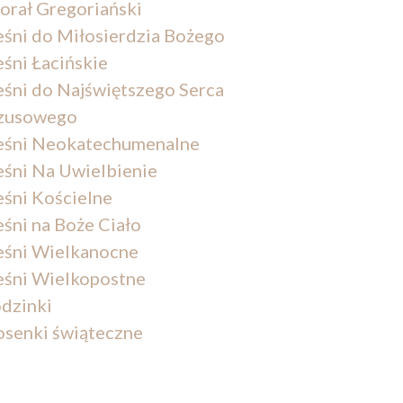
orał Gregoriański
eśni do Miłosierdzia Bożego
eśni Łacińskie
eśni do Najświętszego Serca
zusowego
eśni Neokatechumenalne
eśni Na Uwielbienie
eśni Kościelne
eśni na Boże Ciało
eśni Wielkanocne
eśni Wielkopostne
dzinki
osenki świąteczne