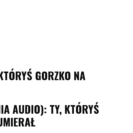
, KTÓRYŚ GORZKO NA
A AUDIO): TY, KTÓRYŚ
UMIERAŁ