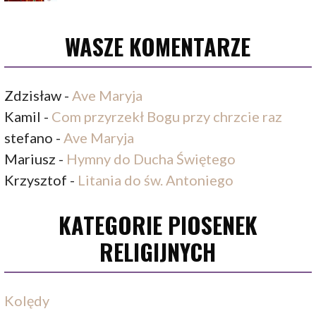
WASZE KOMENTARZE
Zdzisław
-
Ave Maryja
Kamil
-
Com przyrzekł Bogu przy chrzcie raz
stefano
-
Ave Maryja
Mariusz
-
Hymny do Ducha Świętego
Krzysztof
-
Litania do św. Antoniego
KATEGORIE PIOSENEK
RELIGIJNYCH
Kolędy