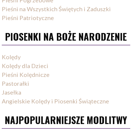
Pieśni Pogrzebowe
Pieśni na Wszystkich Świętych i Zaduszki
Pieśni Patriotyczne
PIOSENKI NA BOŻE NARODZENIE
Kolędy
Kolędy dla Dzieci
Pieśni Kolędnicze
Pastorałki
Jasełka
Angielskie Kolędy i Piosenki Świąteczne
NAJPOPULARNIEJSZE MODLITWY