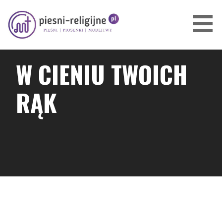
Przejdź
do
treści
PIOSENKI I PIEŚNI RELIGIJNE
W CIENIU TWOICH
RĄK