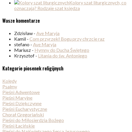
Kolory szat liturgicznych, co
oznaczają? Rodzaje szat księdza
Wasze komentarze
Zdzisław
-
Ave Maryja
Kamil
-
Com przyrzekł Bogu przy chrzcie raz
stefano
-
Ave Maryja
Mariusz
-
Hymny do Ducha Świętego
Krzysztof
-
Litania do św. Antoniego
Kategorie piosenek religijnych
Kolędy
Psalmy
Pieśni Adwentowe
Pieśni Maryjne
Pieśni Dziękczynne
Pieśni Eucharystyczne
Chorał Gregoriański
Pieśni do Miłosierdzia Bożego
Pieśni Łacińskie
Pieśni do Najświętszego Serca Jezusowego