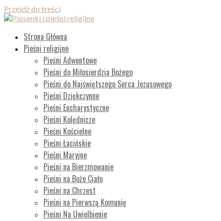
Przejdź do treści
Piosenki i pieśni religijne
Lista wszystkich piosenek
Strona Główna
Pieśni religijne
Pieśni Adwentowe
Pieśni do Miłosierdzia Bożego
Pieśni do Najświętszego Serca Jezusowego
Pieśni Dziękczynne
Pieśni Eucharystyczne
Pieśni Kolędnicze
Pieśni Kościelne
Pieśni Łacińskie
Pieśni Maryjne
Pieśni na Bierzmowanie
Pieśni na Boże Ciało
Pieśni na Chrzest
Pieśni na Pierwszą Komunię
Pieśni Na Uwielbienie