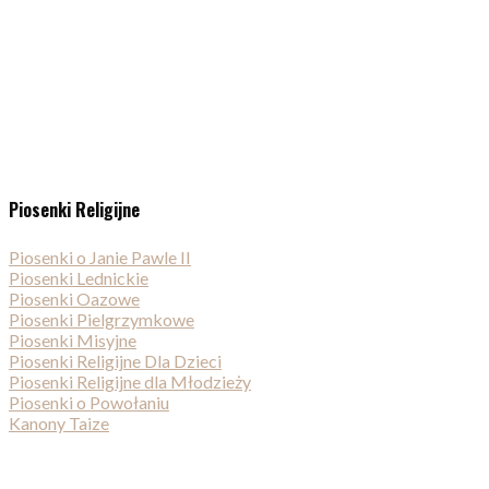
Piosenki Religijne
Piosenki o Janie Pawle II
Piosenki Lednickie
Piosenki Oazowe
Piosenki Pielgrzymkowe
Piosenki Misyjne
Piosenki Religijne Dla Dzieci
Piosenki Religijne dla Młodzieży
Piosenki o Powołaniu
Kanony Taize