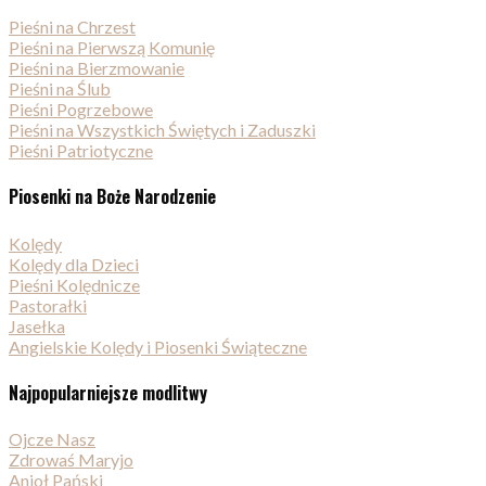
Pieśni na Chrzest
Pieśni na Pierwszą Komunię
Pieśni na Bierzmowanie
Pieśni na Ślub
Pieśni Pogrzebowe
Pieśni na Wszystkich Świętych i Zaduszki
Pieśni Patriotyczne
Piosenki na Boże Narodzenie
Kolędy
Kolędy dla Dzieci
Pieśni Kolędnicze
Pastorałki
Jasełka
Angielskie Kolędy i Piosenki Świąteczne
Najpopularniejsze modlitwy
Ojcze Nasz
Zdrowaś Maryjo
Anioł Pański