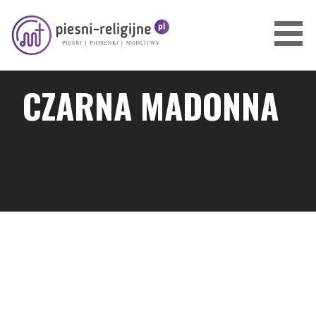
Przejdź
do
treści
PIOSENKI I PIEŚNI RELIGIJNE
CZARNA MADONNA