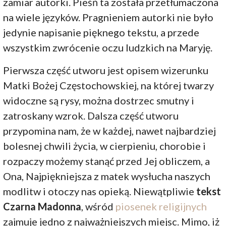
zamiar autorki. Pieśń ta została przetłumaczona
na wiele języków. Pragnieniem autorki nie było
jedynie napisanie pięknego tekstu, a przede
wszystkim zwrócenie oczu ludzkich na Maryję.
Pierwsza część utworu jest opisem wizerunku
Matki Bożej Częstochowskiej, na której twarzy
widoczne są rysy, można dostrzec smutny i
zatroskany wzrok. Dalsza część utworu
przypomina nam, że w każdej, nawet najbardziej
bolesnej chwili życia, w cierpieniu, chorobie i
rozpaczy możemy stanąć przed Jej obliczem, a
Ona, Najpiękniejsza z matek wysłucha naszych
modlitw i otoczy nas opieką. Niewątpliwie
tekst
Czarna Madonna
, wśród
piosenek religijnych
zajmuje jedno z najważniejszych miejsc. Mimo, iż