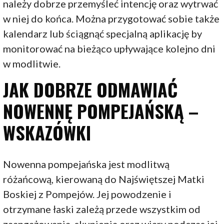
należy dobrze przemyśleć intencję oraz wytrwać
w niej do końca. Można przygotować sobie także
kalendarz lub ściągnąć specjalną aplikację by
monitorować na bieżąco upływające kolejno dni
w modlitwie.
JAK DOBRZE ODMAWIAĆ
NOWENNĘ POMPEJAŃSKĄ –
WSKAZÓWKI
Nowenna pompejańska jest modlitwą
różańcową, kierowaną do Najświętszej Matki
Boskiej z Pompejów. Jej powodzenie i
otrzymane łaski zależą przede wszystkim od
zaangażowania, skupienia oraz wiary podczas jej