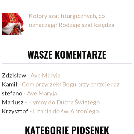
Kolory szat liturgicznych, co
oznaczają? Rodzaje szat księdza
WASZE KOMENTARZE
Zdzisław
-
Ave Maryja
Kamil
-
Com przyrzekł Bogu przy chrzcie raz
stefano
-
Ave Maryja
Mariusz
-
Hymny do Ducha Świętego
Krzysztof
-
Litania do św. Antoniego
KATEGORIE PIOSENEK