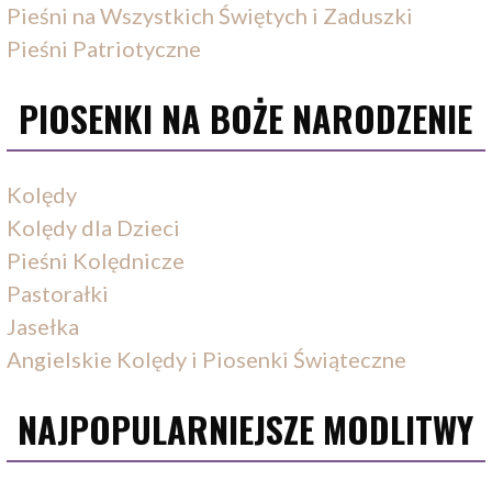
Pieśni na Wszystkich Świętych i Zaduszki
Pieśni Patriotyczne
PIOSENKI NA BOŻE NARODZENIE
Kolędy
Kolędy dla Dzieci
Pieśni Kolędnicze
Pastorałki
Jasełka
Angielskie Kolędy i Piosenki Świąteczne
NAJPOPULARNIEJSZE MODLITWY